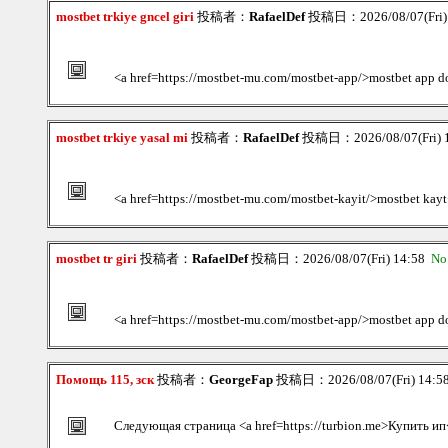
mostbet trkiye gncel giri
投稿者：
RafaelDef
投稿日：2026/08/07(Fri)
<a href=https://mostbet-mu.com/mostbet-app/>mostbet app do
mostbet trkiye yasal mi
投稿者：
RafaelDef
投稿日：2026/08/07(Fri) 
<a href=https://mostbet-mu.com/mostbet-kayit/>mostbet kayt</
mostbet tr giri
投稿者：
RafaelDef
投稿日：2026/08/07(Fri) 14:58
No
<a href=https://mostbet-mu.com/mostbet-app/>mostbet app d
Помощь 115, зск
投稿者：
GeorgeFap
投稿日：2026/08/07(Fri) 14:
Следующая страница <a href=https://turbion.me>Купить ип