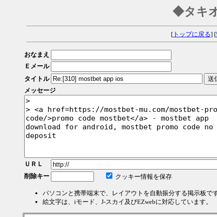
◆タキ
[
トップに戻る
] [
おなまえ
Ｅメール
タイトル
メッセージ
ＵＲＬ
削除キー
クッキー情報を保存
パソコンと携帯端末で、レイアウトを自動振分する掲示板で
絵文字は、iモード、J-スカイ及びEZwebに対応しています。