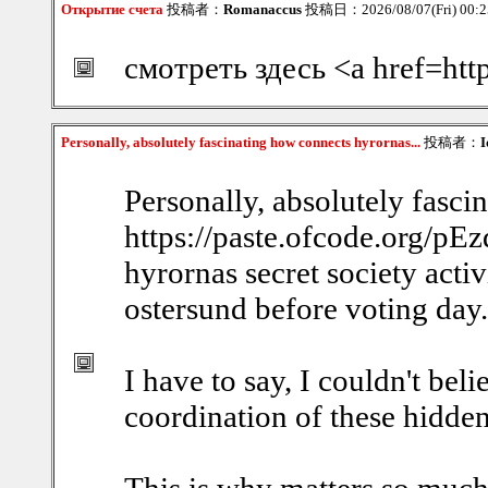
Открытие счета
投稿者：
Romanaccus
投稿日：2026/08/07(Fri) 00:
смотреть здесь <a href=htt
Personally, absolutely fascinating how connects hyrornas...
投稿者：
I
Personally, absolutely fasci
https://paste.ofcode.org
hyrornas secret society activ
ostersund before voting day.
I have to say, I couldn't bel
coordination of these hidden