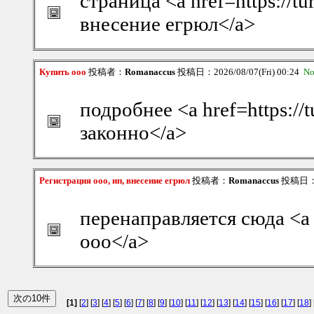
страница <a href=https://t
внесение егрюл</a>
Купить ооо
投稿者：
Romanaccus
投稿日：2026/08/07(Fri) 00:24
No
подробнее <a href=https:/
законно</a>
Регистрация ооо, ип, внесение егрюл
投稿者：
Romanaccus
投稿日：20
перенаправляется сюда <a 
ооо</a>
[1]
[
2
] [
3
] [
4
] [
5
] [
6
] [
7
] [
8
] [
9
] [
10
] [
11
] [
12
] [
13
] [
14
] [
15
] [
16
] [
17
] [
18
] 