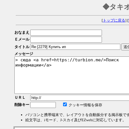
◆タキ
[
トップに戻る
] [
おなまえ
Ｅメール
タイトル
メッセージ
ＵＲＬ
削除キー
クッキー情報を保存
パソコンと携帯端末で、レイアウトを自動振分する掲示板で
絵文字は、iモード、J-スカイ及びEZwebに対応しています。