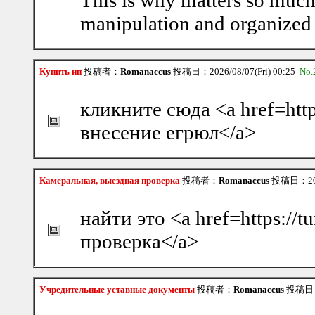
This is why matters so much
manipulation and organized
Купить ип
投稿者：
Romanaccus
投稿日：2026/08/07(Fri) 00:25
No.
кликните сюда <a href=http
внесение егрюл</a>
Камеральная, выездная проверка
投稿者：
Romanaccus
投稿日：2026
найти это <a href=https://
проверка</a>
Учредительные уставные документы
投稿者：
Romanaccus
投稿日：20