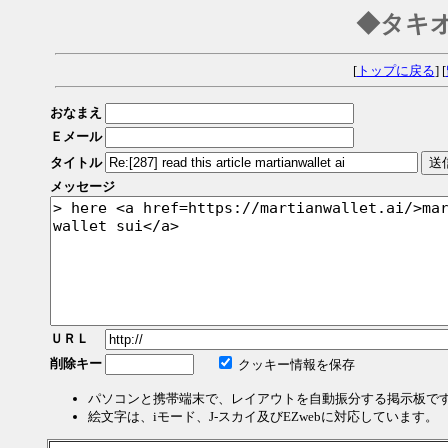
◆タキ
[
トップに戻る
] [
おなまえ
Ｅメール
タイトル
メッセージ
ＵＲＬ
削除キー
クッキー情報を保存
パソコンと携帯端末で、レイアウトを自動振分する掲示板で
絵文字は、iモード、J-スカイ及びEZwebに対応しています。