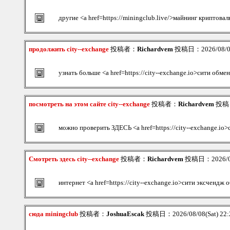
другие <a href=https://miningclub.live/>майнинг криптова
продолжить city--exchange
投稿者：
Richardvem
投稿日：2026/08/08(
узнать больше <a href=https://city--exchange.io>сити обме
посмотреть на этом сайте city--exchange
投稿者：
Richardvem
投稿日：
можно проверить ЗДЕСЬ <a href=https://city--exchange.io>
Смотреть здесь city--exchange
投稿者：
Richardvem
投稿日：2026/08/
интернет <a href=https://city--exchange.io>сити эксчендж
сюда miningclub
投稿者：
JoshuaEscak
投稿日：2026/08/08(Sat) 22