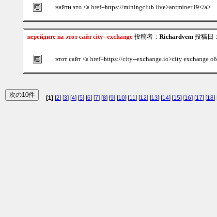
найти это <a href=https://miningclub.live>antminer l9</a>
перейдите на этот сайт city--exchange
投稿者：
Richardvem
投稿日：20
этот сайт <a href=https://city--exchange.io>city exchange 
[1]
[
2
] [
3
] [
4
] [
5
] [
6
] [
7
] [
8
] [
9
] [
10
] [
11
] [
12
] [
13
] [
14
] [
15
] [
16
] [
17
] [
18
] 