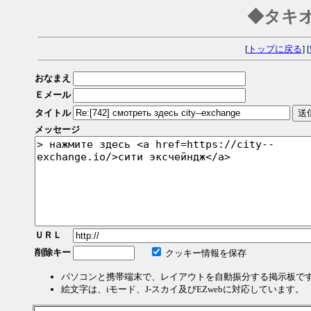
◆タキ
[
トップに戻る
] [
おなまえ
Ｅメール
タイトル
メッセージ
ＵＲＬ
削除キー
クッキー情報を保存
パソコンと携帯端末で、レイアウトを自動振分する掲示板で
絵文字は、iモード、J-スカイ及びEZwebに対応しています。