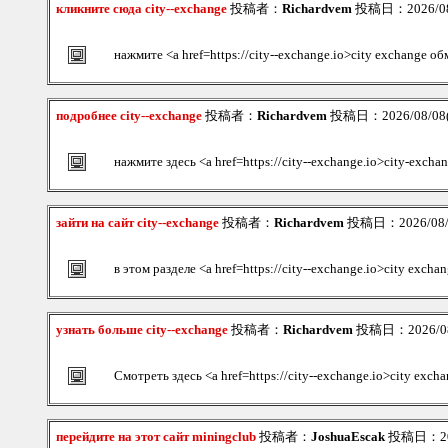
кликните сюда city--exchange
投稿者：
Richardvem
投稿日：2026/08/
нажмите <a href=https://city--exchange.io>city exchange о
подробнее city--exchange
投稿者：
Richardvem
投稿日：2026/08/08(S
нажмите здесь <a href=https://city--exchange.io>city-excha
зайти на сайт city--exchange
投稿者：
Richardvem
投稿日：2026/08/08
в этом разделе <a href=https://city--exchange.io>city excha
узнать больше city--exchange
投稿者：
Richardvem
投稿日：2026/08/
Смотреть здесь <a href=https://city--exchange.io>city exc
перейдите на этот сайт miningclub
投稿者：
JoshuaEscak
投稿日：2026