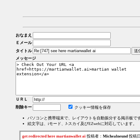
おなまえ
Ｅメール
タイトル
メッセージ
ＵＲＬ
削除キー
クッキー情報を保存
パソコンと携帯端末で、レイアウトを自動振分する掲示板で
絵文字は、iモード、J-スカイ及びEZwebに対応しています。
get redirected here martianwallet ai
投稿者：
Michealneund
投稿日：2