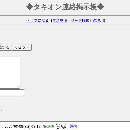
◆タキオン連絡掲示板◆
[
トップに戻る
] [
留意事項
] [
ワード検索
] [
管理用
]
す。
026/08/08(Sat) 08:18
No.946
[
返信
]