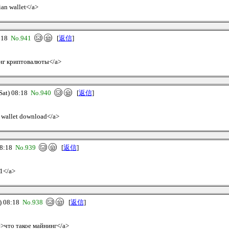
ian wallet</a>
:18
No.941
[
返信
]
нинг криптовалюты</a>
at) 08:18
No.940
[
返信
]
an wallet download</a>
8:18
No.939
[
返信
]
21</a>
 08:18
No.938
[
返信
]
ve>что такое майнинг</a>