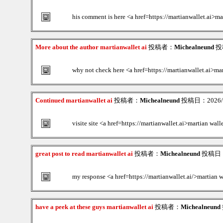
his comment is here <a href=https://martianwallet.ai>ma
More about the author martianwallet ai
投稿者：
Michealneund
投稿
why not check here <a href=https://martianwallet.ai>mar
Continued martianwallet ai
投稿者：
Michealneund
投稿日：2026/08
visite site <a href=https://martianwallet.ai>martian wall
great post to read martianwallet ai
投稿者：
Michealneund
投稿日：20
my response <a href=https://martianwallet.ai/>martian w
have a peek at these guys martianwallet ai
投稿者：
Michealneund