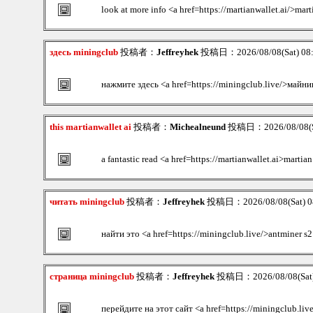
look at more info <a href=https://martianwallet.ai/>mart
здесь miningclub
投稿者：
Jeffreyhek
投稿日：2026/08/08(Sat) 08
нажмите здесь <a href=https://miningclub.live/>май
this martianwallet ai
投稿者：
Michealneund
投稿日：2026/08/08(S
a fantastic read <a href=https://martianwallet.ai>marti
читать miningclub
投稿者：
Jeffreyhek
投稿日：2026/08/08(Sat) 0
найти это <a href=https://miningclub.live/>antminer s
страница miningclub
投稿者：
Jeffreyhek
投稿日：2026/08/08(Sat)
перейдите на этот сайт <a href=https://miningclub.li