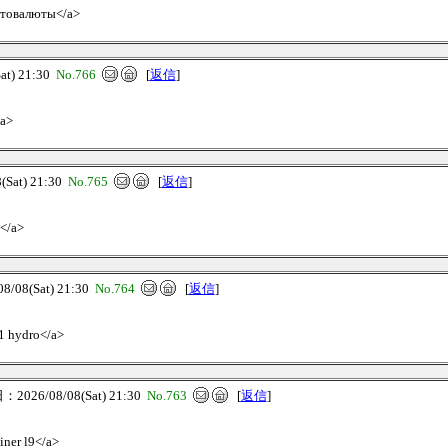
иптовалюты</a>
t) 21:30
No.766
[
返信
]
/a>
Sat) 21:30
No.765
[
返信
]
9</a>
08(Sat) 21:30
No.764
[
返信
]
21 hydro</a>
026/08/08(Sat) 21:30
No.763
[
返信
]
iner l9</a>