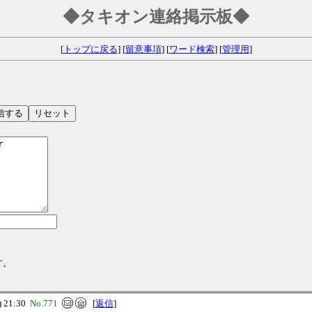
◆タキオン連絡掲示板◆
[
トップに戻る
] [
留意事項
] [
ワード検索
] [
管理用
]
す。
 21:30
No.771
[
返信
]