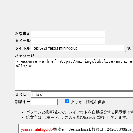
おなまえ
Ｅメール
タイトル
メッセージ
ＵＲＬ
削除キー
クッキー情報を保存
パソコンと携帯端末で、レイアウトを自動振分する掲示板で
絵文字は、iモード、J-スカイ及びEZwebに対応しています。
узнать miningclub
投稿者：
JoshuaEscak
投稿日：2026/08/08(Sat)