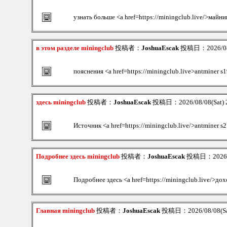
узнать больше <a href=https://miningclub.live/>майни
в этом разделе miningclub
投稿者：
JoshuaEscak
投稿日：2026/08/
пояснения <a href=https://miningclub.live>antminer s
здесь miningclub
投稿者：
JoshuaEscak
投稿日：2026/08/08(Sat) 
Источник <a href=https://miningclub.live/>antminer s
Подробнее здесь miningclub
投稿者：
JoshuaEscak
投稿日：2026/08
Подробнее здесь <a href=https://miningclub.live/>до
Главная miningclub
投稿者：
JoshuaEscak
投稿日：2026/08/08(Sa