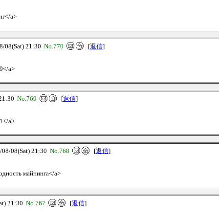
нг</a>
08(Sat) 21:30
No.770
[
返信
]
19</a>
21:30
No.769
[
返信
]
21</a>
/08(Sat) 21:30
No.768
[
返信
]
ходность майнинга</a>
t) 21:30
No.767
[
返信
]