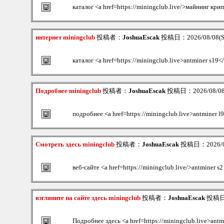
каталог <a href=https://miningclub.live/>майнинг кр
интернет miningclub
投稿者：
JoshuaEscak
投稿日：2026/08/08(Sa
каталог <a href=https://miningclub.live>antminer s19<
Подробнее miningclub
投稿者：
JoshuaEscak
投稿日：2026/08/08(
подробнее <a href=https://miningclub.live>antminer l
Смотреть здесь miningclub
投稿者：
JoshuaEscak
投稿日：2026/08/
веб-сайте <a href=https://miningclub.live/>antminer s
взгляните на сайте здесь miningclub
投稿者：
JoshuaEscak
投稿日：2
Подробнее здесь <a href=https://miningclub.live>antm