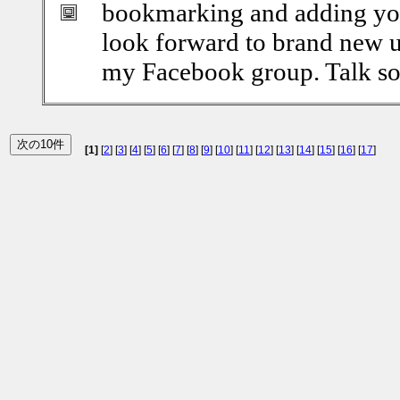
bookmarking and adding you
look forward to brand new up
my Facebook group. Talk s
[1]
[
2
] [
3
] [
4
] [
5
] [
6
] [
7
] [
8
] [
9
] [
10
] [
11
] [
12
] [
13
] [
14
] [
15
] [
16
] [
17
]