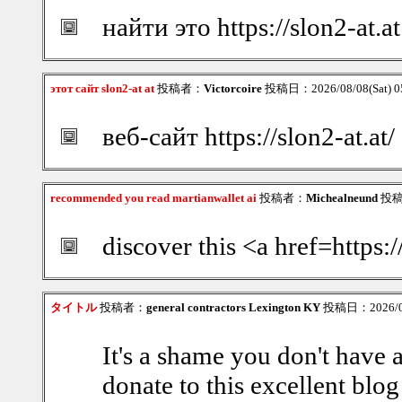
найти это https://slon2-at.at
этот сайт slon2-at at
投稿者：
Victorcoire
投稿日：2026/08/08(Sat) 0
веб-сайт https://slon2-at.at/
recommended you read martianwallet ai
投稿者：
Michealneund
投稿日
discover this <a href=https:
タイトル
投稿者：
general contractors Lexington KY
投稿日：2026/08/
It's a shame you don't have 
donate to this excellent blog!