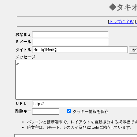
◆タキ
[
トップに戻る
] [
おなまえ
Ｅメール
タイトル
メッセージ
ＵＲＬ
削除キー
クッキー情報を保存
パソコンと携帯端末で、レイアウトを自動振分する掲示板で
絵文字は、iモード、J-スカイ及びEZwebに対応しています。