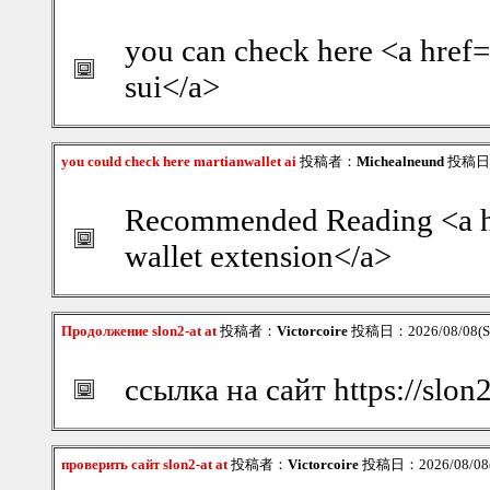
you can check here <a href=
sui</a>
you could check here martianwallet ai
投稿者：
Michealneund
投稿日：2
Recommended Reading <a hre
wallet extension</a>
Продолжение slon2-at at
投稿者：
Victorcoire
投稿日：2026/08/08(Sa
ссылка на сайт https://slon2
проверить сайт slon2-at at
投稿者：
Victorcoire
投稿日：2026/08/08(S