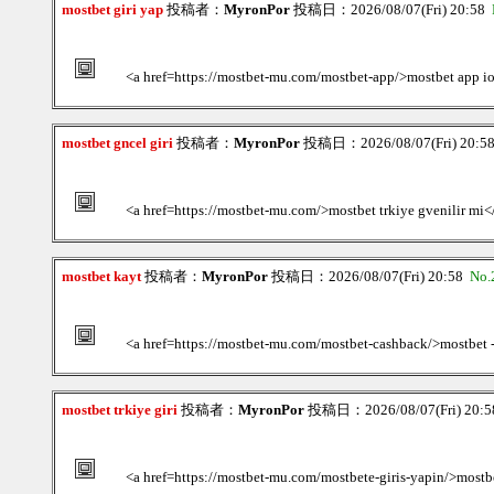
mostbet giri yap
投稿者：
MyronPor
投稿日：2026/08/07(Fri) 20:58
<a href=https://mostbet-mu.com/mostbet-app/>mostbet app ios<
mostbet gncel giri
投稿者：
MyronPor
投稿日：2026/08/07(Fri) 20:5
<a href=https://mostbet-mu.com/>mostbet trkiye gvenilir mi</a
mostbet kayt
投稿者：
MyronPor
投稿日：2026/08/07(Fri) 20:58
No.
<a href=https://mostbet-mu.com/mostbet-cashback/>mostbet - c
mostbet trkiye giri
投稿者：
MyronPor
投稿日：2026/08/07(Fri) 20:
<a href=https://mostbet-mu.com/mostbete-giris-yapin/>mostbe