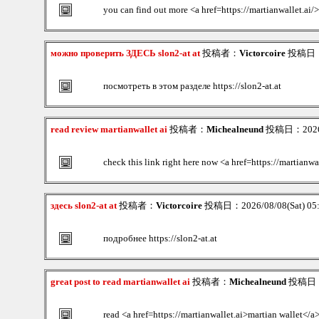
you can find out more <a href=https://martianwallet.ai/
можно проверить ЗДЕСЬ slon2-at at
投稿者：
Victorcoire
投稿日：20
посмотреть в этом разделе https://slon2-at.at
read review martianwallet ai
投稿者：
Michealneund
投稿日：2026/0
check this link right here now <a href=https://martianwa
здесь slon2-at at
投稿者：
Victorcoire
投稿日：2026/08/08(Sat) 05
подробнее https://slon2-at.at
great post to read martianwallet ai
投稿者：
Michealneund
投稿日：20
read <a href=https://martianwallet.ai>martian wallet</a