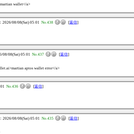
>martian wallet</a>
26/08/08(Sat) 05:01
No.438
[
返信
]
8/08(Sat) 05:01
No.437
[
返信
]
llet.ai>martian aptos wallet error</a>
:01
No.436
[
返信
]
26/08/08(Sat) 05:01
No.435
[
返信
]
>