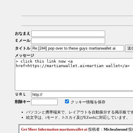
おなまえ
Ｅメール
タイトル
メッセージ
ＵＲＬ
削除キー
クッキー情報を保存
パソコンと携帯端末で、レイアウトを自動振分する掲示板で
絵文字は、iモード、J-スカイ及びEZwebに対応しています。
Get More Information martianwallet ai
投稿者：
Michealneund
投稿