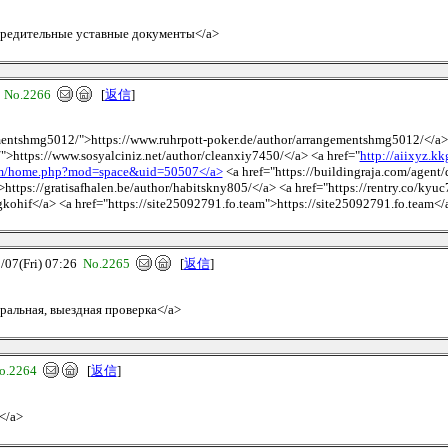
>Учредительные уставные документы</a>
6
No.2266
[
返信
]
ementshmg5012/">https://www.ruhrpott-poker.de/author/arrangementshmg5012/</a>
">https://www.sosyalciniz.net/author/cleanxiy7450/</a> <a href="
http://aiixyz.
om/home.php?mod=space&uid=50507</a>
<a href="https://buildingraja.com/agent
>https://gratisafhalen.be/author/habitskny805/</a> <a href="https://rentry.co/kyu
/gkohif</a> <a href="https://site25092791.fo.team">https://site25092791.fo.team</
7(Fri) 07:26
No.2265
[
返信
]
ральная, выездная проверка</a>
o.2264
[
返信
]
</a>