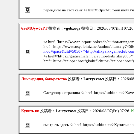
перейдите на этот сайт <a href=https://turbion.me/
6aeMOyw0rPT
投稿者：
vgebxuqa
投稿日：2026/08/07(Fri) 07:2
<a href="https://www.ruhrpott-poker.de/author/arrang
href="https://www.sosyalciniz.net/author/cleanxiy7450/
mod=space&uid=50507">http://aiixyz.kkgameclub.c
<a href="https://gratisafhalen.be/author/habitskny805/"
href="https://snippet.host/gkohif">https://snippet.host
Ликвидация, банкротство
投稿者：
Larryevaws
投稿日：2026/08/0
Следующая страница <a href=https://turbion.me>Каме
Купить ип
投稿者：
Larryevaws
投稿日：2026/08/07(Fri) 07:26
N
смотреть здесь <a href=https://turbion.me>Купить ооо