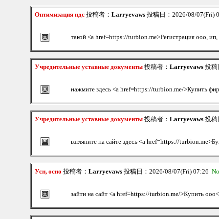
Оптимизация ндс
投稿者：
Larryevaws
投稿日：2026/08/07(Fri) 
такой <a href=https://turbion.me>Регистрация ооо, ип
Учредительные уставные документы
投稿者：
Larryevaws
投稿日：
нажмите здесь <a href=https://turbion.me/>Купить фи
Учредительные уставные документы
投稿者：
Larryevaws
投稿日：
взгляните на сайте здесь <a href=https://turbion.me>Б
Усн, осно
投稿者：
Larryevaws
投稿日：2026/08/07(Fri) 07:26
No
зайти на сайт <a href=https://turbion.me/>Купить ооо<