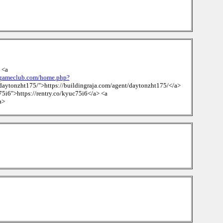
 <a
kkgameclub.com/home.php?
/daytonzht175/">https://buildingraja.com/agent/daytonzht175/</a>
c75i6">https://rentry.co/kyuc75i6</a> <a
a>