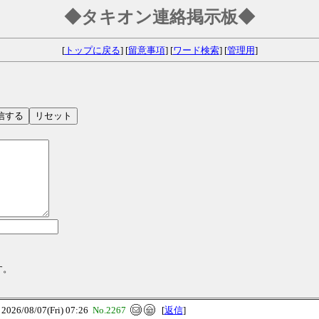
◆タキオン連絡掲示板◆
[
トップに戻る
] [
留意事項
] [
ワード検索
] [
管理用
]
す。
6/08/07(Fri) 07:26
No.2267
[
返信
]