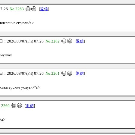
07:26
No.2263
[
返信
]
, внесение егрюл</a>
2026/08/07(Fri) 07:26
No.2262
[
返信
]
рму</a>
2026/08/07(Fri) 07:26
No.2261
[
返信
]
ухгалтерские услуги</a>
.2260
[
返信
]
/a>