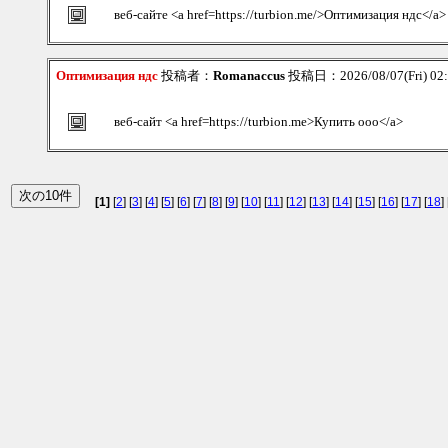
веб-сайте <a href=https://turbion.me/>Оптимизация ндс</a>
Оптимизация ндс
投稿者：
Romanaccus
投稿日：2026/08/07(Fri) 02
веб-сайт <a href=https://turbion.me>Купить ооо</a>
[1]
[
2
] [
3
] [
4
] [
5
] [
6
] [
7
] [
8
] [
9
] [
10
] [
11
] [
12
] [
13
] [
14
] [
15
] [
16
] [
17
] [
18
] 