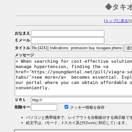
◆タキ
[
トップに戻る
] [
おなまえ
Ｅメール
タイトル
メッセージ
ＵＲＬ
削除キー
クッキー情報を保存
パソコンと携帯端末で、レイアウトを自動振分する掲示板で
絵文字は、iモード、J-スカイ及びEZwebに対応しています。