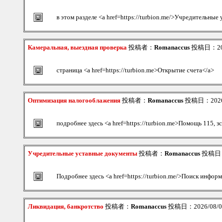
в этом разделе <a href=https://turbion.me/>Учредительны
Камеральная, выездная проверка
投稿者：
Romanaccus
投稿日：2026
страница <a href=https://turbion.me>Открытие счета</a>
Оптимизация налогооблажения
投稿者：
Romanaccus
投稿日：2026/0
подробнее здесь <a href=https://turbion.me>Помощь 115, з
Учредительные уставные документы
投稿者：
Romanaccus
投稿日：20
Подробнее здесь <a href=https://turbion.me/>Поиск инфор
Ликвидация, банкротство
投稿者：
Romanaccus
投稿日：2026/08/07(