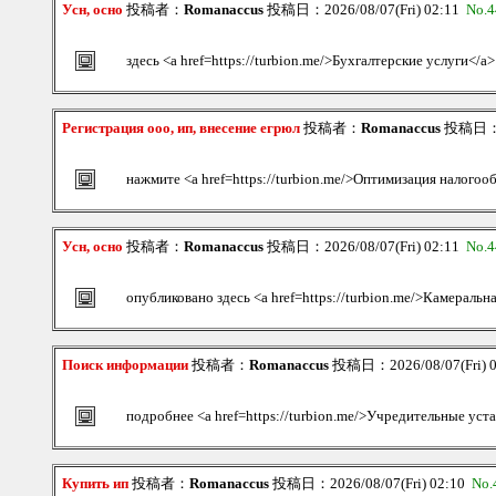
Усн, осно
投稿者：
Romanaccus
投稿日：2026/08/07(Fri) 02:11
No.4
здесь <a href=https://turbion.me/>Бухгалтерские услуги</a>
Регистрация ооо, ип, внесение егрюл
投稿者：
Romanaccus
投稿日：20
нажмите <a href=https://turbion.me/>Оптимизация налогоо
Усн, осно
投稿者：
Romanaccus
投稿日：2026/08/07(Fri) 02:11
No.4
опубликовано здесь <a href=https://turbion.me/>Камеральн
Поиск информации
投稿者：
Romanaccus
投稿日：2026/08/07(Fri) 
подробнее <a href=https://turbion.me/>Учредительные ус
Купить ип
投稿者：
Romanaccus
投稿日：2026/08/07(Fri) 02:10
No.