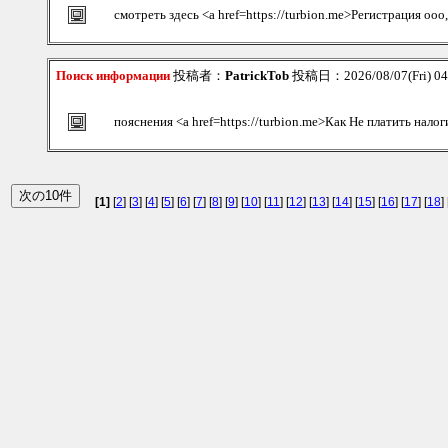
смотреть здесь <a href=https://turbion.me>Регистрация ооо
Поиск информации
投稿者：
PatrickTob
投稿日：2026/08/07(Fri) 0
пояснения <a href=https://turbion.me>Как Не платить налог
[1]
[
2
] [
3
] [
4
] [
5
] [
6
] [
7
] [
8
] [
9
] [
10
] [
11
] [
12
] [
13
] [
14
] [
15
] [
16
] [
17
] [
18
] 