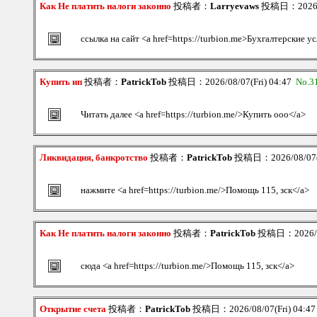
Как Не платить налоги законно
投稿者：
Larryevaws
投稿日：2026/08
ссылка на сайт <a href=https://turbion.me>Бухгалтерские у
Купить ип
投稿者：
PatrickTob
投稿日：2026/08/07(Fri) 04:47
No.3
Читать далее <a href=https://turbion.me/>Купить ооо</a>
Ликвидация, банкротство
投稿者：
PatrickTob
投稿日：2026/08/07(F
нажмите <a href=https://turbion.me/>Помощь 115, зск</a>
Как Не платить налоги законно
投稿者：
PatrickTob
投稿日：2026/08
сюда <a href=https://turbion.me/>Помощь 115, зск</a>
Открытие счета
投稿者：
PatrickTob
投稿日：2026/08/07(Fri) 04:4