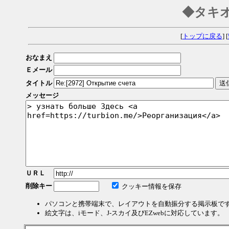
◆タキ
[
トップに戻る
] [
おなまえ
Ｅメール
タイトル
メッセージ
ＵＲＬ
削除キー
クッキー情報を保存
パソコンと携帯端末で、レイアウトを自動振分する掲示板で
絵文字は、iモード、J-スカイ及びEZwebに対応しています。