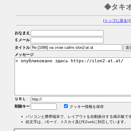
◆タキ
[
トップに戻る
] [
おなまえ
Ｅメール
タイトル
メッセージ
ＵＲＬ
削除キー
クッキー情報を保存
パソコンと携帯端末で、レイアウトを自動振分する掲示板で
絵文字は、iモード、J-スカイ及びEZwebに対応しています。