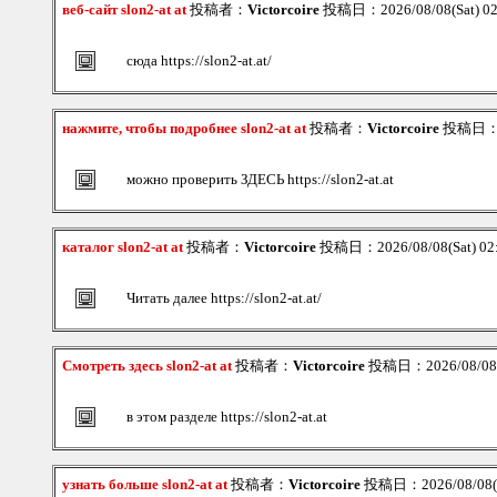
веб-сайт slon2-at at
投稿者：
Victorcoire
投稿日：2026/08/08(Sat) 0
сюда https://slon2-at.at/
нажмите, чтобы подробнее slon2-at at
投稿者：
Victorcoire
投稿日：202
можно проверить ЗДЕСЬ https://slon2-at.at
каталог slon2-at at
投稿者：
Victorcoire
投稿日：2026/08/08(Sat) 02
Читать далее https://slon2-at.at/
Смотреть здесь slon2-at at
投稿者：
Victorcoire
投稿日：2026/08/08(S
в этом разделе https://slon2-at.at
узнать больше slon2-at at
投稿者：
Victorcoire
投稿日：2026/08/08(S