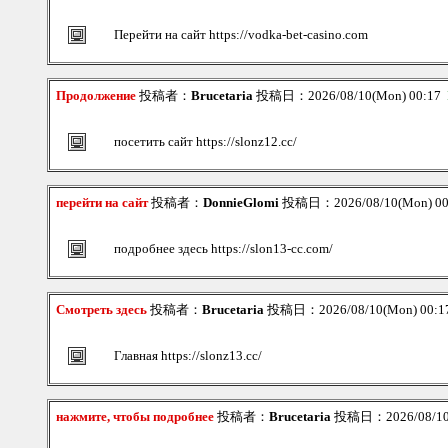
Перейти на сайт https://vodka-bet-casino.com
Продолжение
投稿者：
Brucetaria
投稿日：2026/08/10(Mon) 00:17
посетить сайт https://slonz12.cc/
перейти на сайт
投稿者：
DonnieGlomi
投稿日：2026/08/10(Mon) 0
подробнее здесь https://slon13-cc.com/
Смотреть здесь
投稿者：
Brucetaria
投稿日：2026/08/10(Mon) 00:
Главная https://slonz13.cc/
нажмите, чтобы подробнее
投稿者：
Brucetaria
投稿日：2026/08/10(