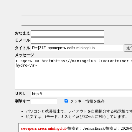
おなまえ
Ｅメール
タイトル
メッセージ
ＵＲＬ
削除キー
クッキー情報を保存
パソコンと携帯端末で、レイアウトを自動振分する掲示板で
絵文字は、iモード、J-スカイ及びEZwebに対応しています。
смотреть здесь miningclub
投稿者：
JoshuaEscak
投稿日：2026/08/