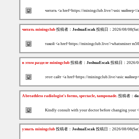
читать <a href=https://miningclub.live/>asic майнер</
читать miningclub
投稿者：
JoshuaEscak
投稿日：2026/08/08(Sat)
такой <a href=https://miningclub.live/>whatsminer m5
в этом разделе miningclub
投稿者：
JoshuaEscak
投稿日：2026/08/
этот сайт <a href=https://miningclub.live>asic майнер
A breathless radiologist's forms, spectacle, tamponade.
投稿者：
da
Kindly consult with your doctor before changing your <
узнать miningclub
投稿者：
JoshuaEscak
投稿日：2026/08/08(Sat)