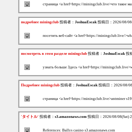
страница <a href=https://miningclub.live>что такое м
подробнее miningclub
投稿者：
JoshuaEscak
投稿日：2026/08/08(S
посетить веб-сайт <a href=https://miningclub.live/>w
посмотреть в этом разделе miningclub
投稿者：
JoshuaEscak
投稿日
узнать больше Здесь <a href=https://miningclub.live
Подробнее miningclub
投稿者：
JoshuaEscak
投稿日：2026/08/08(
страница <a href=https://miningclub.live>antminer s19
'タイトル'
投稿者：
s3.amazonaws.com
投稿日：2026/08/08(Sat) 
References: Ballys casino s3.amazonaws.com