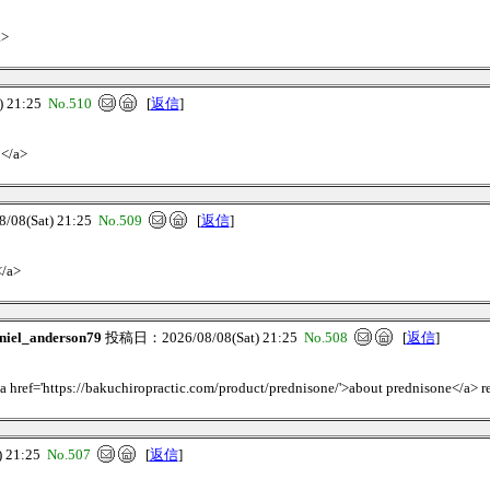
a>
 21:25
No.510
[
返信
]
0</a>
08(Sat) 21:25
No.509
[
返信
]
</a>
niel_anderson79
投稿日：2026/08/08(Sat) 21:25
No.508
[
返信
]
a href='https://bakuchiropractic.com/product/prednisone/'>about prednisone</a> r
 21:25
No.507
[
返信
]