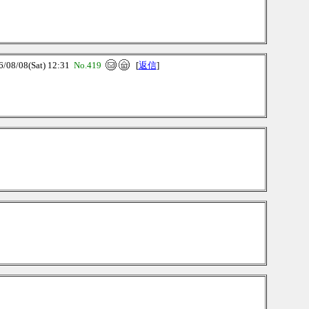
8/08(Sat) 12:31
No.419
[
返信
]