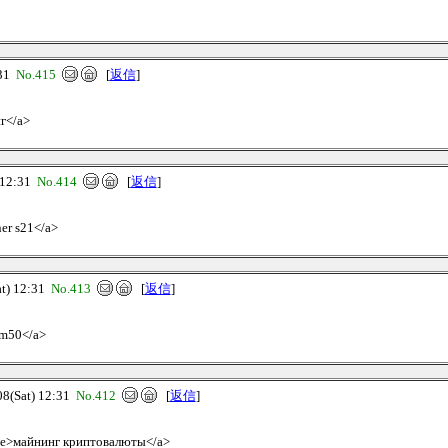
:31
No.415
[
返信
]
нг</a>
12:31
No.414
[
返信
]
ner s21</a>
) 12:31
No.413
[
返信
]
 m50</a>
(Sat) 12:31
No.412
[
返信
]
.live>майнинг криптовалюты</a>