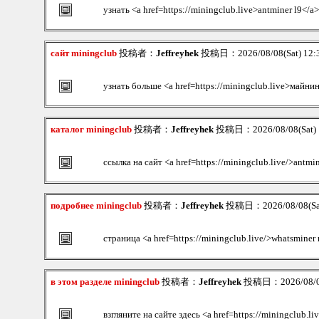
узнать <a href=https://miningclub.live>antminer l9</a>
сайт miningclub
投稿者：
Jeffreyhek
投稿日：2026/08/08(Sat) 12
узнать больше <a href=https://miningclub.live>майни
каталог miningclub
投稿者：
Jeffreyhek
投稿日：2026/08/08(Sat) 
ссылка на сайт <a href=https://miningclub.live/>antmi
подробнее miningclub
投稿者：
Jeffreyhek
投稿日：2026/08/08(Sat
страница <a href=https://miningclub.live/>whatsminer
в этом разделе miningclub
投稿者：
Jeffreyhek
投稿日：2026/08/08
взгляните на сайте здесь <a href=https://miningclub