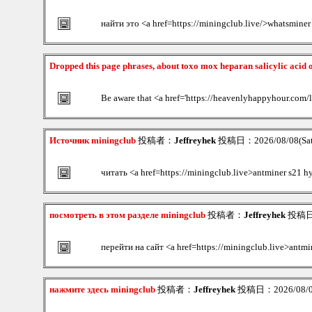
найти это <a href=https://miningclub.live/>whatsmine
Dropped this page phrases, about toxo mox heparan salicylic acid
Be aware that <a href='https://heavenlyhappyhour.com/l
Источник miningclub
投稿者：
Jeffreyhek
投稿日：2026/08/08(Sat
читать <a href=https://miningclub.live>antminer s21 h
посмотреть в этом разделе miningclub
投稿者：
Jeffreyhek
投稿日：2
перейти на сайт <a href=https://miningclub.live>antmi
нажмите здесь miningclub
投稿者：
Jeffreyhek
投稿日：2026/08/08