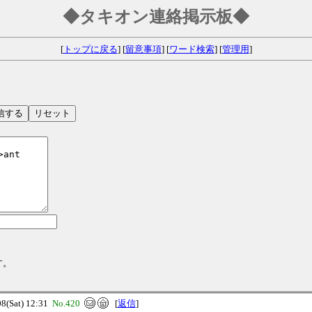
◆タキオン連絡掲示板◆
[
トップに戻る
] [
留意事項
] [
ワード検索
] [
管理用
]
す。
(Sat) 12:31
No.420
[
返信
]