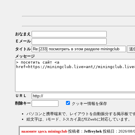
おなまえ
Ｅメール
タイトル
メッセージ
ＵＲＬ
削除キー
クッキー情報を保存
パソコンと携帯端末で、レイアウトを自動振分する掲示板で
絵文字は、iモード、J-スカイ及びEZwebに対応しています。
нажмите здесь miningclub
投稿者：
Jeffreyhek
投稿日：2026/08/08