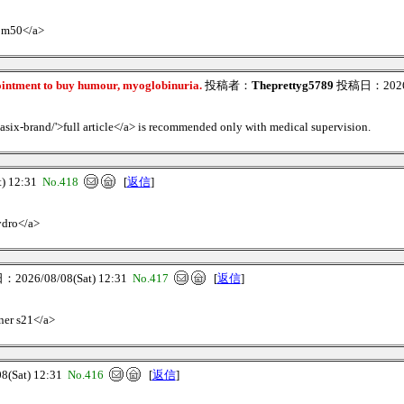
r m50</a>
 ointment to buy humour, myoglobinuria.
投稿者：
Theprettyg5789
投稿日：2026/0
asix-brand/'>full article</a> is recommended only with medical supervision.
) 12:31
No.418
[
返信
]
ydro</a>
026/08/08(Sat) 12:31
No.417
[
返信
]
ner s21</a>
(Sat) 12:31
No.416
[
返信
]