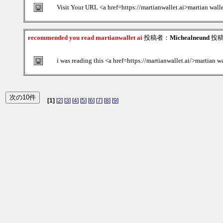
Visit Your URL <a href=https://martianwallet.ai>martian wall
recommended you read martianwallet ai
投稿者：
Michealneund
投稿日
i was reading this <a href=https://martianwallet.ai/>martian w
[1]
[
2
] [
3
] [
4
] [
5
] [
6
] [
7
] [
8
] [
9
]