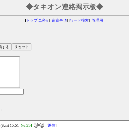
◆タキオン連絡掲示板◆
[
トップに戻る
] [
留意事項
] [
ワード検索
] [
管理用
]
す。
Sun) 15:51
No.514
[
返信
]