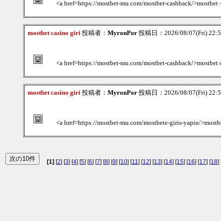
<a href=https://mostbet-mu.com/mostbet-cashback/>mostbet -
mostbet casino giri
投稿者：
MyronPor
投稿日：2026/08/07(Fri) 22:
<a href=https://mostbet-mu.com/mostbet-cashback/>mostbet c
mostbet casino giri
投稿者：
MyronPor
投稿日：2026/08/07(Fri) 22:
<a href=https://mostbet-mu.com/mostbete-giris-yapin/>mostbet
[1]
[
2
] [
3
] [
4
] [
5
] [
6
] [
7
] [
8
] [
9
] [
10
] [
11
] [
12
] [
13
] [
14
] [
15
] [
16
] [
17
] [
18
] 