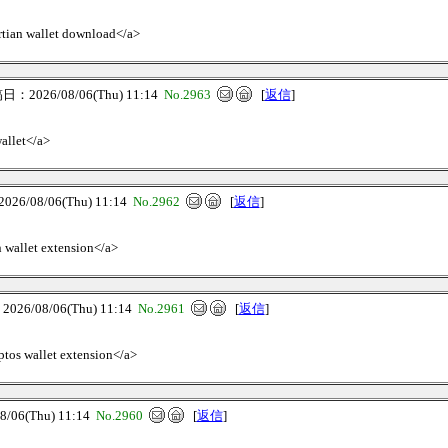
artian wallet download</a>
：2026/08/06(Thu) 11:14
No.2963
[
返信
]
wallet</a>
6/08/06(Thu) 11:14
No.2962
[
返信
]
n wallet extension</a>
26/08/06(Thu) 11:14
No.2961
[
返信
]
ptos wallet extension</a>
06(Thu) 11:14
No.2960
[
返信
]