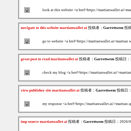
look at this website <a href=https://martianwallet.ai>m
navigate to this website martianwallet ai
投稿者：
Garrettwem
投稿日
go to website <a href=https://martianwallet.ai>martian 
great post to read martianwallet ai
投稿者：
Garrettwem
投稿日：202
check my blog <a href=https://martianwallet.ai/>martia
view publisher site martianwallet ai
投稿者：
Garrettwem
投稿日：20
my response <a href=https://martianwallet.ai/>martian a
imp source martianwallet ai
投稿者：
Garrettwem
投稿日：2026/08/