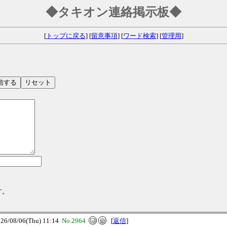
◆タキオン連絡掲示板◆
[
トップに戻る
] [
留意事項
] [
ワード検索
] [
管理用
]
す。
08/06(Thu) 11:14
No.2964
[
返信
]