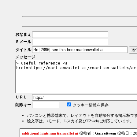
おなまえ
Ｅメール
タイトル
メッセージ
ＵＲＬ
削除キー
クッキー情報を保存
パソコンと携帯端末で、レイアウトを自動振分する掲示板で
絵文字は、iモード、J-スカイ及びEZwebに対応しています。
additional hints martianwallet ai
投稿者：
Garrettwem
投稿日：2026/