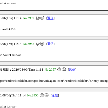
allet sui</a>
06(Thu) 11:14
No.2959
[
返信
]
an wallet</a>
06(Thu) 11:14
No.2958
[
返信
]
an wallet sui</a>
投稿日：2026/08/06(Thu) 11:14
No.2957
[
返信
]
https://endmedicaldebt.com/product/nizagara-com/'>endmedicaldebt</a> may strengt
8/06(Thu) 11:14
No.2956
[
返信
]
allet ios</a>