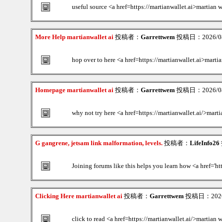
useful source <a href=https://martianwallet.ai>martian w
More Help martianwallet ai
投稿者：
Garrettwem
投稿日：2026/08/
hop over to here <a href=https://martianwallet.ai>marti
Homepage martianwallet ai
投稿者：
Garrettwem
投稿日：2026/08/
why not try here <a href=https://martianwallet.ai/>marti
G gangrene, jetsam link malformation, levels.
投稿者：
LifeInfo26
Joining forums like this helps you learn how <a href='
Clicking Here martianwallet ai
投稿者：
Garrettwem
投稿日：2026/0
click to read <a href=https://martianwallet.ai/>martian w