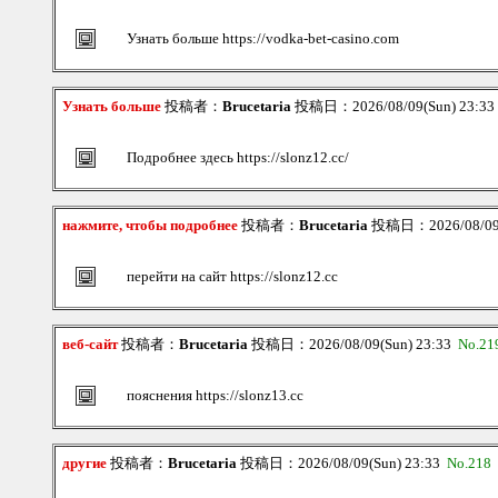
Узнать больше https://vodka-bet-casino.com
Узнать больше
投稿者：
Brucetaria
投稿日：2026/08/09(Sun) 23:3
Подробнее здесь https://slonz12.cc/
нажмите, чтобы подробнее
投稿者：
Brucetaria
投稿日：2026/08/09(
перейти на сайт https://slonz12.cc
веб-сайт
投稿者：
Brucetaria
投稿日：2026/08/09(Sun) 23:33
No.21
пояснения https://slonz13.cc
другие
投稿者：
Brucetaria
投稿日：2026/08/09(Sun) 23:33
No.218