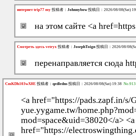
интернет trip77 my
投稿者：
Johnnybow
投稿日：2026/08/08(Sat) 1
на этом сайте <a href=http
Смотреть здесь vetryx
投稿者：
JosephToign
投稿日：2026/08/08(Sat
перенаправляется сюда htt
CmKDh103wX8E
投稿者：
qedledns
投稿日：2026/08/08(Sat) 19:38
No.913
<a href="https://pads.zapf.in/
yue.yygame.tw/home.php?mod=
mod=space&uid=38020</a> <a
href="https://electroswingthing