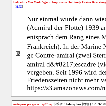
Indicators You Made A great Impression On Candy Casino Bewertun
[
返信
]
Nur einmal wurde dann wieder
(Admiral der Flotte) 1939 a
entsprach dem Rang eines 
Frankreich). In der Marine 
ge Contre-amiral (zwei Stern
amiral d&#8217;escadre (vi
vergeben. Seit 1996 wird der
Friedenszeiten nicht mehr v
https://s3.amazonaws.com/
выберите ресурсы trip77 my
投稿者：
Johnnybow
投稿日：2026/08/08