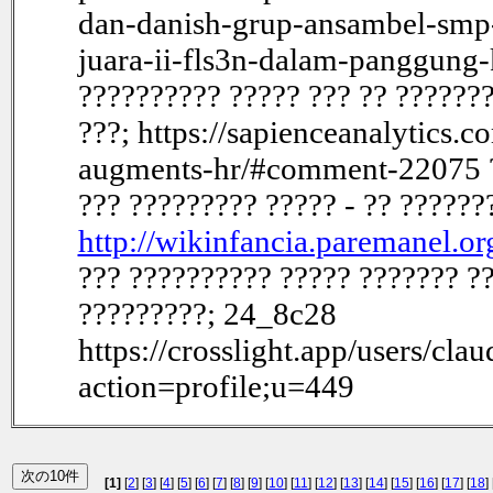
dan-danish-grup-ansambel-smp
juara-ii-fls3n-dalam-panggung
?????????? ????? ??? ?? ???????
???; https://sapienceanalytics.
augments-hr/#comment-22075 ??
??? ????????? ????? - ?? ??????
http://wikinfancia.paremanel.
??? ?????????? ????? ??????? ??
?????????; 24_8c28
https://crosslight.app/users/cla
action=profile;u=449
[1]
[
2
] [
3
] [
4
] [
5
] [
6
] [
7
] [
8
] [
9
] [
10
] [
11
] [
12
] [
13
] [
14
] [
15
] [
16
] [
17
] [
18
] 