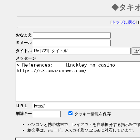
◆タキ
[
トップに戻る
] [
おなまえ
Ｅメール
タイトル
メッセージ
ＵＲＬ
削除キー
クッキー情報を保存
パソコンと携帯端末で、レイアウトを自動振分する掲示板で
絵文字は、iモード、J-スカイ及びEZwebに対応しています。