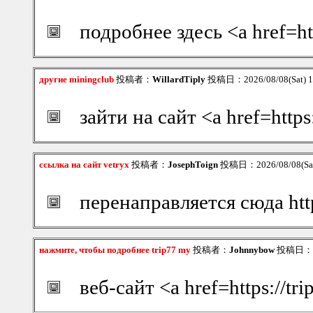
подробнее здесь <a href=ht
другие miningclub
投稿者：
WillardTiply
投稿日：2026/08/08(Sat) 
зайти на сайт <a href=http
ссылка на сайт vetryx
投稿者：
JosephToign
投稿日：2026/08/08(Sat
перенаправляется сюда htt
нажмите, чтобы подробнее trip77 my
投稿者：
Johnnybow
投稿日：202
веб-сайт <a href=https://t