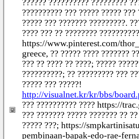
?????? ?????????? ????????? ??
?????????? ??? ????? ????? ??? 
????? ??? ??????? ?????????. ??
???? ??? ?? ???????? ??????????
https://www.pinterest.com/thor_
greece, ?? ????? ???? ??????? ?
??? ?? ???? ?? ????; ????? ????
??????????; ?? ????????? ??? ??
????? ??? ?????!
http://visualnet.kr/kr/bbs/boa
??? ?????????? ???? https://trac
??? ??????? ????? ??????? ?? ??
????? ???; https://smpkartinisa
pembinaan-bapak-edo-rae-ferna