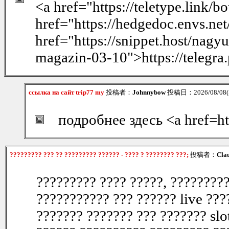
<a href="https://teletype.link
href="https://hedgedoc.envs.
href="https://snippet.host/nagyu
magazin-03-10">https://telegra
ссылка на сайт trip77 my
投稿者：
Johnnybow
投稿日：2026/08/08(S
подробнее здесь <a href=ht
????????? ??? ?? ????????? ?????? - ???? ? ???????? ???;
投稿者：
Cla
????????? ???? ?????, ?????????
??????????? ??? ?????? live ???
??????? ??????? ??? ??????? slo