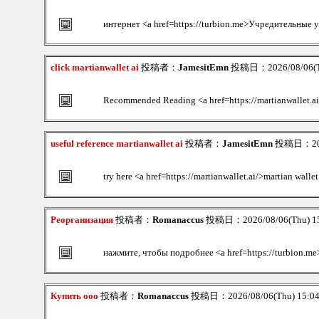
интернет <a href=https://turbion.me>Учредительные
click martianwallet ai
投稿者：
JamesitEmn
投稿日：2026/08/06(T
Recommended Reading <a href=https://martianwallet.ai/
useful reference martianwallet ai
投稿者：
JamesitEmn
投稿日：2026
try here <a href=https://martianwallet.ai/>martian wallet
Реорганизация
投稿者：
Romanaccus
投稿日：2026/08/06(Thu) 1
нажмите, чтобы подробнее <a href=https://turbion.m
Купить ооо
投稿者：
Romanaccus
投稿日：2026/08/06(Thu) 15:0