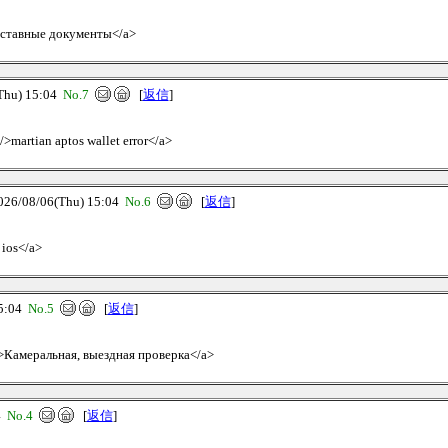
 уставные документы</a>
hu) 15:04
No.7
[
返信
]
>martian aptos wallet error</a>
/08/06(Thu) 15:04
No.6
[
返信
]
 ios</a>
5:04
No.5
[
返信
]
e>Камеральная, выездная проверка</a>
4
No.4
[
返信
]