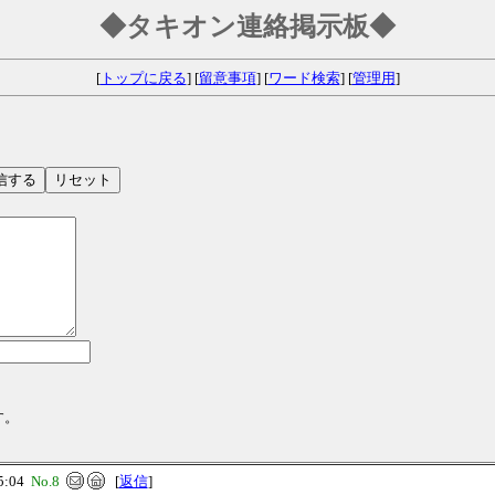
◆タキオン連絡掲示板◆
[
トップに戻る
] [
留意事項
] [
ワード検索
] [
管理用
]
す。
5:04
No.8
[
返信
]