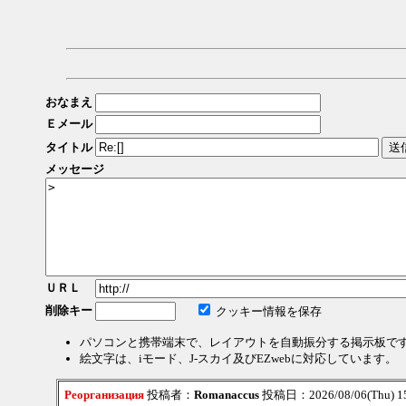
おなまえ
Ｅメール
タイトル
メッセージ
ＵＲＬ
削除キー
クッキー情報を保存
パソコンと携帯端末で、レイアウトを自動振分する掲示板で
絵文字は、iモード、J-スカイ及びEZwebに対応しています。
Реорганизация
投稿者：
Romanaccus
投稿日：2026/08/06(Thu) 1