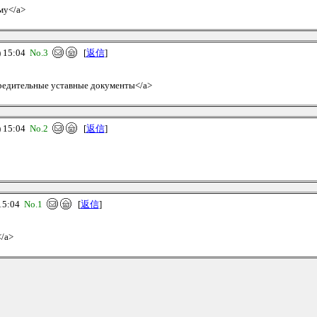
му</a>
 15:04
No.3
[
返信
]
Учредительные уставные документы</a>
 15:04
No.2
[
返信
]
15:04
No.1
[
返信
]
</a>