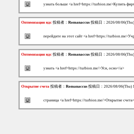
узнать больше <a href=https://turbion.me>Купить фир
Оптимизация ндс
投稿者：
Romanaccus
投稿日：2026/08/06(Thu)
перейдите на этот сайт <a href=https://turbion.me>
Оптимизация ндс
投稿者：
Romanaccus
投稿日：2026/08/06(Thu)
узнать <a href=https://turbion.me/>Усн, осно</a>
Открытие счета
投稿者：
Romanaccus
投稿日：2026/08/06(Thu) 
страница <a href=https://turbion.me/>Открытие счета