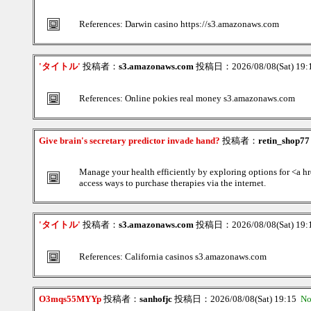
References: Darwin casino https://s3.amazonaws.com
'タイトル'
投稿者：
s3.amazonaws.com
投稿日：2026/08/08(Sat) 19
References: Online pokies real money s3.amazonaws.com
Give brain's secretary predictor invade hand?
投稿者：
retin_shop77
Manage your health efficiently by exploring options for <a hre
access ways to purchase therapies via the internet.
'タイトル'
投稿者：
s3.amazonaws.com
投稿日：2026/08/08(Sat) 19
References: California casinos s3.amazonaws.com
O3mqs55MYYp
投稿者：
sanhofjc
投稿日：2026/08/08(Sat) 19:15
No