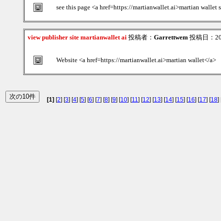
see this page <a href=https://martianwallet.ai>martian wallet 
view publisher site martianwallet ai
投稿者：
Garrettwem
投稿日：2026
Website <a href=https://martianwallet.ai>martian wallet</a>
[1]
[
2
] [
3
] [
4
] [
5
] [
6
] [
7
] [
8
] [
9
] [
10
] [
11
] [
12
] [
13
] [
14
] [
15
] [
16
] [
17
] [
18
] 