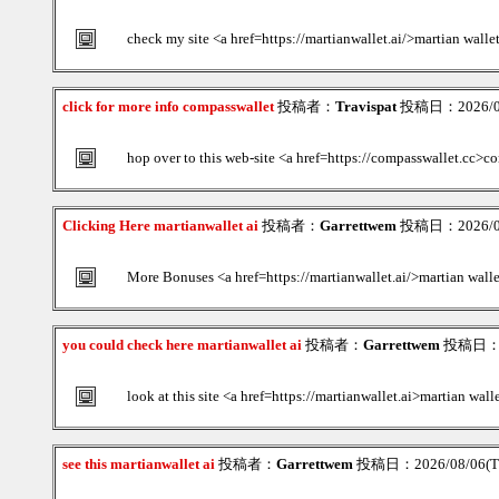
check my site <a href=https://martianwallet.ai/>martian walle
click for more info compasswallet
投稿者：
Travispat
投稿日：2026/08/
hop over to this web-site <a href=https://compasswallet.cc>c
Clicking Here martianwallet ai
投稿者：
Garrettwem
投稿日：2026/08/
More Bonuses <a href=https://martianwallet.ai/>martian wall
you could check here martianwallet ai
投稿者：
Garrettwem
投稿日：20
look at this site <a href=https://martianwallet.ai>martian wall
see this martianwallet ai
投稿者：
Garrettwem
投稿日：2026/08/06(Th