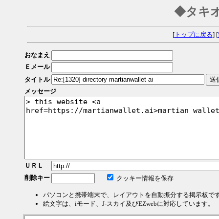
◆タキ
[
トップに戻る
] [
おなまえ
Ｅメール
タイトル
メッセージ
ＵＲＬ
削除キー
クッキー情報を保存
パソコンと携帯端末で、レイアウトを自動振分する掲示板で
絵文字は、iモード、J-スカイ及びEZwebに対応しています。