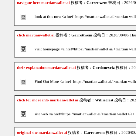
navigate here martianwallet ai
投稿者：
Garrettwem
投稿日：2026/08/
look at this now <a href=https://martianwallet.ai>martian wal
click martianwallet ai
投稿者：
Garrettwem
投稿日：2026/08/06(Thu
visit homepage <a href=https://martianwallet.ai/>martian wal
their explanation martianwallet ai
投稿者：
Gordonexciz
投稿日：2026/
Find Out More <a href=https://martianwallet.ai/>martian wall
click for more info martianwallet ai
投稿者：
Willieclest
投稿日：2026/
site web <a href=https://martianwallet.ai/>martian wallet</a>
original site martianwallet ai
投稿者：
Garrettwem
投稿日：2026/08/0