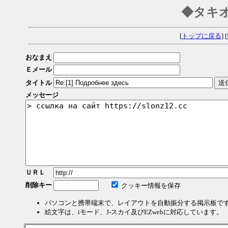
◆タキ
[
トップに戻る
] [
おなまえ
Ｅメール
タイトル
メッセージ
ＵＲＬ
削除キー
クッキー情報を保存
パソコンと携帯端末で、レイアウトを自動振分する掲示板で
絵文字は、iモード、J-スカイ及びEZwebに対応しています。