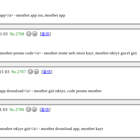
pp</a> - mostbet app ios, mostbet app
21:03
No.2708
[
返信
]
tbet promo code</a> - mostbet resmi web sitesi kayt, mostbet trkiye gncel giri
21:03
No.2707
[
返信
]
pp download</a> - mostbet giri trkiye, code promo mostbet
21:03
No.2706
[
返信
]
ostbet trkiye giri</a> - mostbet download app, mostbet kayt