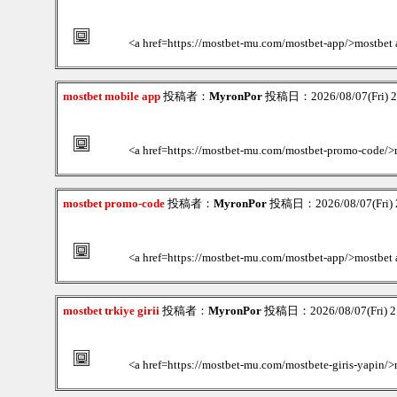
<a href=https://mostbet-mu.com/mostbet-app/>mostbet a
mostbet mobile app
投稿者：
MyronPor
投稿日：2026/08/07(Fri) 
<a href=https://mostbet-mu.com/mostbet-promo-code/>mos
mostbet promo-code
投稿者：
MyronPor
投稿日：2026/08/07(Fri) 
<a href=https://mostbet-mu.com/mostbet-app/>mostbet a
mostbet trkiye girii
投稿者：
MyronPor
投稿日：2026/08/07(Fri) 
<a href=https://mostbet-mu.com/mostbete-giris-yapin/>m