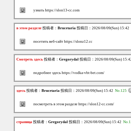
узнать https://slon13-cc.com
в этом разделе
投稿者：
Brucetaria
投稿日：2026/08/09(Sun) 15:42
посетить веб-сайт https://slonz12.cc
Смотреть здесь
投稿者：
Gregorydal
投稿日：2026/08/09(Sun) 15:
подробнее здесь https://vodka-vbt-bet.com/
здесь
投稿者：
Brucetaria
投稿日：2026/08/09(Sun) 15:42
No.125
посмотреть в этом разделе https://slon12-cc.com/
страница
投稿者：
Gregorydal
投稿日：2026/08/09(Sun) 15:42
No.1