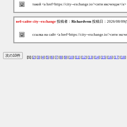
такой <a href=https://city--exchange.io/>сити иксчендж</a>
веб-сайте city--exchange
投稿者：
Richardvem
投稿日：2026/08/09(S
ссылка на сайт <a href=https://city--exchange.io/>сити экс
[1]
[
2
] [
3
] [
4
] [
5
] [
6
] [
7
] [
8
] [
9
] [
10
] [
11
] [
12
] [
13
] [
14
] [
15
] [
16
] [
17
] [
18
] 