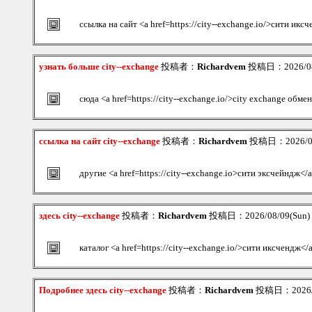
ссылка на сайт <a href=https://city--exchange.io/>сити икс
узнать больше city--exchange
投稿者：
Richardvem
投稿日：2026/08/
сюда <a href=https://city--exchange.io/>city exchange обме
ссылка на сайт city--exchange
投稿者：
Richardvem
投稿日：2026/08/
другие <a href=https://city--exchange.io>сити эксчейндж</
здесь city--exchange
投稿者：
Richardvem
投稿日：2026/08/09(Sun)
каталог <a href=https://city--exchange.io/>сити иксчендж</
Подробнее здесь city--exchange
投稿者：
Richardvem
投稿日：2026/08