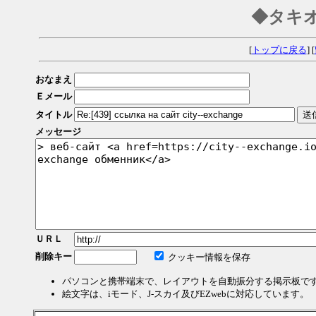
◆タキ
[
トップに戻る
] [
おなまえ
Ｅメール
タイトル
メッセージ
ＵＲＬ
削除キー
クッキー情報を保存
パソコンと携帯端末で、レイアウトを自動振分する掲示板で
絵文字は、iモード、J-スカイ及びEZwebに対応しています。