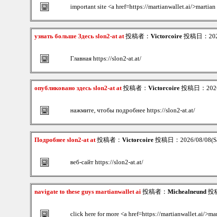
important site <a href=https://martianwallet.ai/>martia
узнать больше Здесь slon2-at at
投稿者：
Victorcoire
投稿日：2026/
Главная https://slon2-at.at/
опубликовано здесь slon2-at at
投稿者：
Victorcoire
投稿日：2026/0
нажмите, чтобы подробнее https://slon2-at.at/
Подробнее slon2-at at
投稿者：
Victorcoire
投稿日：2026/08/08(Sa
веб-сайт https://slon2-at.at/
navigate to these guys martianwallet ai
投稿者：
Michealneund
投稿日
click here for more <a href=https://martianwallet.ai/>ma