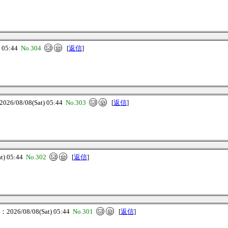
 05:44
No.304
[
返信
]
6/08/08(Sat) 05:44
No.303
[
返信
]
) 05:44
No.302
[
返信
]
026/08/08(Sat) 05:44
No.301
[
返信
]