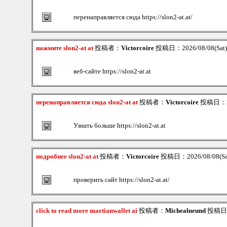
перенаправляется сюда https://slon2-at.at/
нажмите slon2-at at
投稿者：
Victorcoire
投稿日：2026/08/08(Sat)
веб-сайте https://slon2-at.at
перенаправляется сюда slon2-at at
投稿者：
Victorcoire
投稿日：202
Узнать больше https://slon2-at.at
подробнее slon2-at at
投稿者：
Victorcoire
投稿日：2026/08/08(Sat
проверить сайт https://slon2-at.at/
click to read more martianwallet ai
投稿者：
Michealneund
投稿日：2