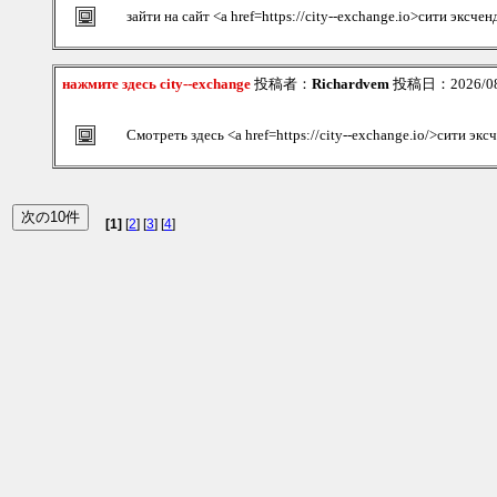
зайти на сайт <a href=https://city--exchange.io>сити эксче
нажмите здесь city--exchange
投稿者：
Richardvem
投稿日：2026/08/
Смотреть здесь <a href=https://city--exchange.io/>сити эк
[1]
[
2
] [
3
] [
4
]