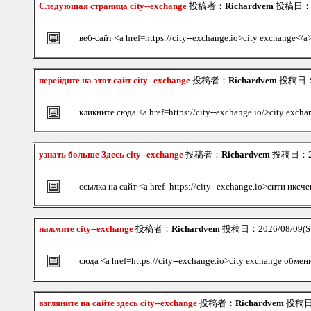
Следующая страница city--exchange
投稿者：
Richardvem
投稿日：202
веб-сайт <a href=https://city--exchange.io>city exchange</a
перейдите на этот сайт city--exchange
投稿者：
Richardvem
投稿日：20
кликните сюда <a href=https://city--exchange.io/>city exc
узнать больше Здесь city--exchange
投稿者：
Richardvem
投稿日：202
ссылка на сайт <a href=https://city--exchange.io>сити иксч
нажмите city--exchange
投稿者：
Richardvem
投稿日：2026/08/09(Su
сюда <a href=https://city--exchange.io>city exchange обмен
взгляните на сайте здесь city--exchange
投稿者：
Richardvem
投稿日：2