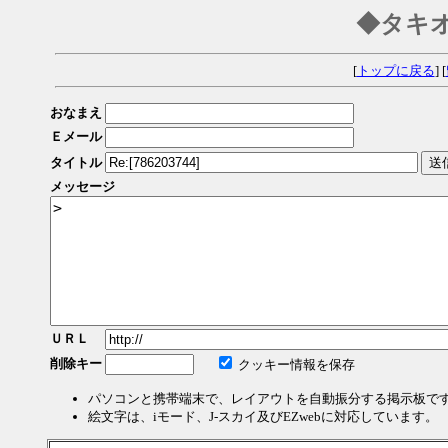
◆タキ
[
トップに戻る
] [
おなまえ
Ｅメール
タイトル
メッセージ
ＵＲＬ
削除キー
クッキー情報を保存
パソコンと携帯端末で、レイアウトを自動振分する掲示板で
絵文字は、iモード、J-スカイ及びEZwebに対応しています。