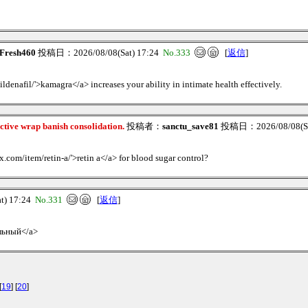
Fresh460
投稿日：2026/08/08(Sat) 17:24
No.333
[
返信
]
denafil/'>kamagra</a> increases your ability in intimate health effectively.
ctive wrap banish consolidation.
投稿者：
sanctu_save81
投稿日：2026/08/08(Sa
tx.com/item/retin-a/'>retin a</a> for blood sugar control?
) 17:24
No.331
[
返信
]
альный</a>
[
19
] [
20
]