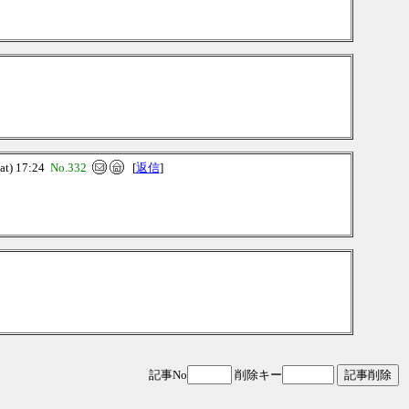
t) 17:24
No.332
[
返信
]
記事No
削除キー