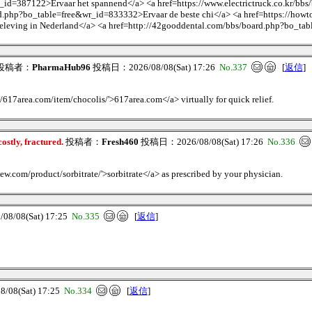
r_id=387122>Ervaar het spannend</a> <a href=https://www.electrictruck.co.kr/b
.php?bo_table=free&wr_id=833332>Ervaar de beste chi</a> <a href=https://howtob
eleving in Nederland</a> <a href=http://42gooddental.com/bbs/board.php?bo_t
投稿者：
PharmaHub96
投稿日：2026/08/08(Sat) 17:26
No.337
[
返信
]
//617area.com/item/chocolis/'>617area.com</a> virtually for quick relief.
ostly, fractured.
投稿者：
Fresh460
投稿日：2026/08/08(Sat) 17:26
No.336
ew.com/product/sorbitrate/'>sorbitrate</a> as prescribed by your physician.
/08(Sat) 17:25
No.335
[
返信
]
08(Sat) 17:25
No.334
[
返信
]