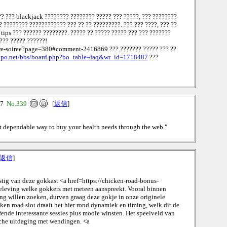
?? ??? blackjack ???????? ???????? ????? ??? ?????, ??? ????????
 ???????? ???????????? ??? ?? ?? ?????????. ??? ??? ????, ??? ??
 tips ??? ?????? ????????. ????? ?? ????? ????? ??? ??? ???????
??? ????? ??????!
tre-soiree?page=380#comment-2416869 ??? ??????? ????? ??? ??
expo.net/bbs/board.php?bo_table=faq&wr_id=1718487
???
27
No.339
[
返信
]
ost dependable way to buy your health needs through the web."
返信
]
mstig van deze gokkast <a href=https://chicken-road-bonus-
beleving welke gokkers met meteen aanspreekt. Vooral binnen
ning willen zoeken, durven graag deze gokje in onze originele
en road slot draait het hier rond dynamiek en timing, welk dit de
nde interessante sessies plus mooie winsten. Het speelveld van
sche uitdaging met wendingen. <a