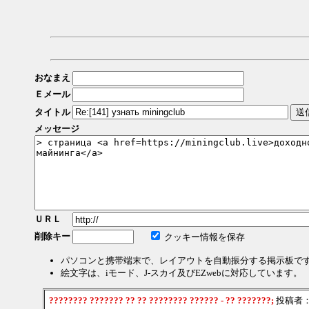
おなまえ
Ｅメール
タイトル
メッセージ
ＵＲＬ
削除キー
クッキー情報を保存
パソコンと携帯端末で、レイアウトを自動振分する掲示板で
絵文字は、iモード、J-スカイ及びEZwebに対応しています。
???????? ??????? ?? ?? ???????? ?????? - ?? ???????;
投稿者