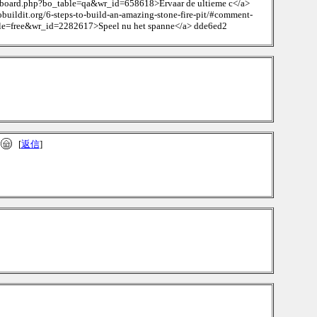
bs/board.php?bo_table=qa&wr_id=658618>Ervaar de ultieme c</a>
uildit.org/6-steps-to-build-an-amazing-stone-fire-pit/#comment-
able=free&wr_id=2282617>Speel nu het spanne</a> dde6ed2
[
返信
]