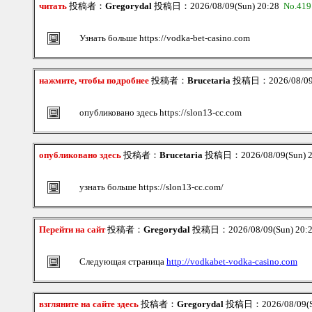
читать
投稿者：
Gregorydal
投稿日：2026/08/09(Sun) 20:28
No.419
Узнать больше https://vodka-bet-casino.com
нажмите, чтобы подробнее
投稿者：
Brucetaria
投稿日：2026/08/09(
опубликовано здесь https://slon13-cc.com
опубликовано здесь
投稿者：
Brucetaria
投稿日：2026/08/09(Sun) 
узнать больше https://slon13-cc.com/
Перейти на сайт
投稿者：
Gregorydal
投稿日：2026/08/09(Sun) 20:
Следующая страница
http://vodkabet-vodka-casino.com
взгляните на сайте здесь
投稿者：
Gregorydal
投稿日：2026/08/09(S