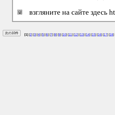
взгляните на сайте здесь ht
[1]
[
2
] [
3
] [
4
] [
5
] [
6
] [
7
] [
8
] [
9
] [
10
] [
11
] [
12
] [
13
] [
14
] [
15
] [
16
] [
17
] [
18
] 