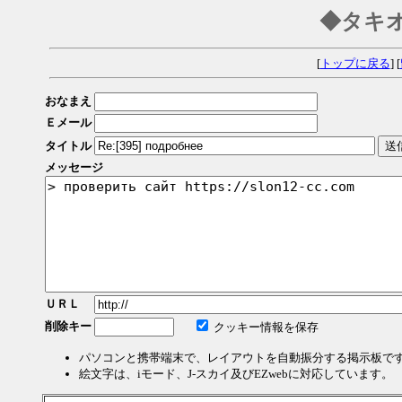
◆タキ
[
トップに戻る
] [
おなまえ
Ｅメール
タイトル
メッセージ
ＵＲＬ
削除キー
クッキー情報を保存
パソコンと携帯端末で、レイアウトを自動振分する掲示板で
絵文字は、iモード、J-スカイ及びEZwebに対応しています。