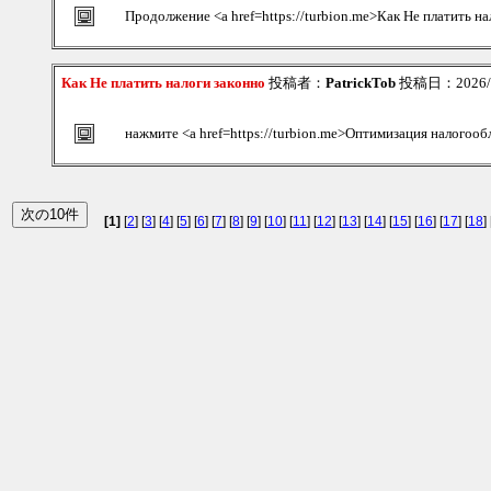
Продолжение <a href=https://turbion.me>Как Не платить на
Как Не платить налоги законно
投稿者：
PatrickTob
投稿日：2026/08
нажмите <a href=https://turbion.me>Оптимизация налогоо
[1]
[
2
] [
3
] [
4
] [
5
] [
6
] [
7
] [
8
] [
9
] [
10
] [
11
] [
12
] [
13
] [
14
] [
15
] [
16
] [
17
] [
18
] 