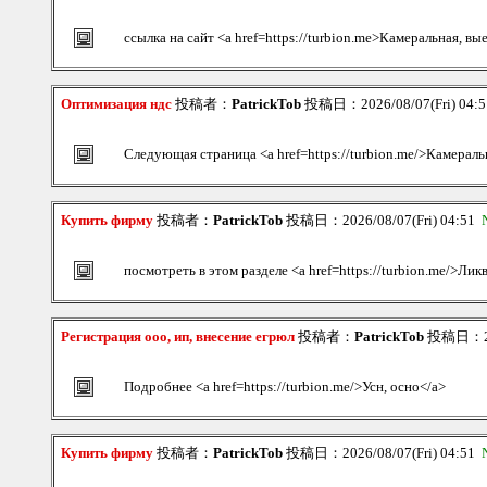
ссылка на сайт <a href=https://turbion.me>Камеральная, вы
Оптимизация ндс
投稿者：
PatrickTob
投稿日：2026/08/07(Fri) 04:
Следующая страница <a href=https://turbion.me/>Камераль
Купить фирму
投稿者：
PatrickTob
投稿日：2026/08/07(Fri) 04:51
посмотреть в этом разделе <a href=https://turbion.me/>Ли
Регистрация ооо, ип, внесение егрюл
投稿者：
PatrickTob
投稿日：202
Подробнее <a href=https://turbion.me/>Усн, осно</a>
Купить фирму
投稿者：
PatrickTob
投稿日：2026/08/07(Fri) 04:51