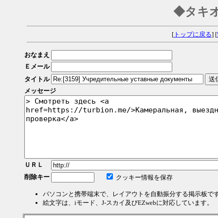
◆タキ
[
トップに戻る
] [
おなまえ
Ｅメール
タイトル
メッセージ
ＵＲＬ
削除キー
クッキー情報を保存
パソコンと携帯端末で、レイアウトを自動振分する掲示板で
絵文字は、iモード、J-スカイ及びEZwebに対応しています。