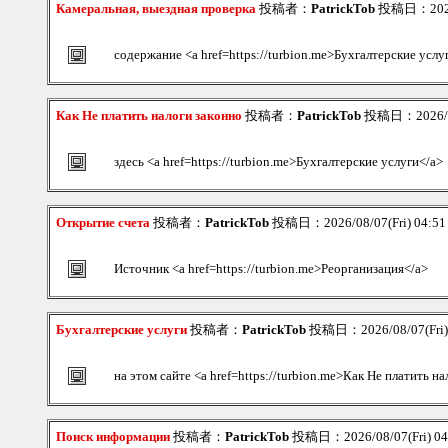
Камеральная, выездная проверка
投稿者：
PatrickTob
投稿日：2026/
содержание <a href=https://turbion.me>Бухгалтерские услу
Как Не платить налоги законно
投稿者：
PatrickTob
投稿日：2026/08
здесь <a href=https://turbion.me>Бухгалтерские услуги</a>
Открытие счета
投稿者：
PatrickTob
投稿日：2026/08/07(Fri) 04:5
Источник <a href=https://turbion.me>Реорганизация</a>
Бухгалтерские услуги
投稿者：
PatrickTob
投稿日：2026/08/07(Fri)
на этом сайте <a href=https://turbion.me>Как Не платить н
Поиск информации
投稿者：
PatrickTob
投稿日：2026/08/07(Fri) 0