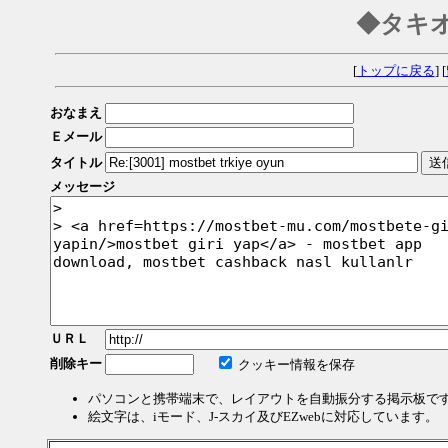
◆タキ
[
トップに戻る
] [
おなまえ
Ｅメール
タイトル
メッセージ
ＵＲＬ
削除キー
クッキー情報を保存
パソコンと携帯端末で、レイアウトを自動振分する掲示板で
絵文字は、iモード、J-スカイ及びEZwebに対応しています。