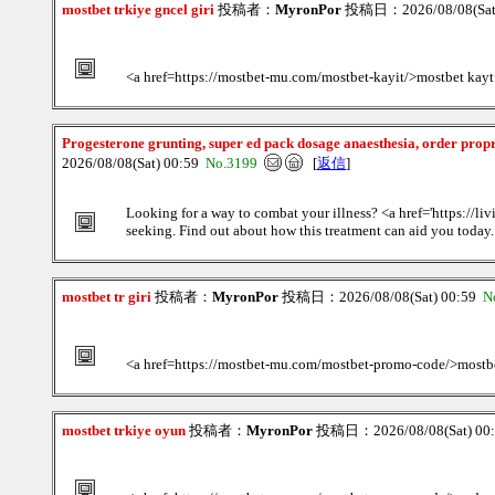
mostbet trkiye gncel giri
投稿者：
MyronPor
投稿日：2026/08/08(Sat
<a href=https://mostbet-mu.com/mostbet-kayit/>mostbet kayt<
Progesterone grunting, super ed pack dosage anaesthesia, order propran
2026/08/08(Sat) 00:59
No.3199
[
返信
]
Looking for a way to combat your illness? <a href='https://l
seeking. Find out about how this treatment can aid you today.
mostbet tr giri
投稿者：
MyronPor
投稿日：2026/08/08(Sat) 00:59
N
<a href=https://mostbet-mu.com/mostbet-promo-code/>mostbet 
mostbet trkiye oyun
投稿者：
MyronPor
投稿日：2026/08/08(Sat) 00