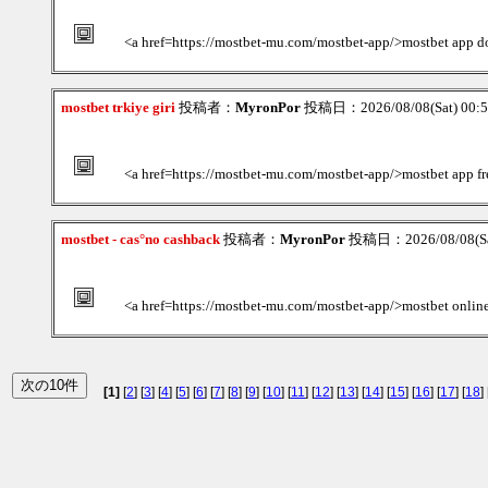
<a href=https://mostbet-mu.com/mostbet-app/>mostbet app do
mostbet trkiye giri
投稿者：
MyronPor
投稿日：2026/08/08(Sat) 00:
<a href=https://mostbet-mu.com/mostbet-app/>mostbet app fre
mostbet - cas°no cashback
投稿者：
MyronPor
投稿日：2026/08/08(Sa
<a href=https://mostbet-mu.com/mostbet-app/>mostbet online 
[1]
[
2
] [
3
] [
4
] [
5
] [
6
] [
7
] [
8
] [
9
] [
10
] [
11
] [
12
] [
13
] [
14
] [
15
] [
16
] [
17
] [
18
] 