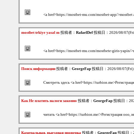
<a href=https://mostbet-mu.com/mostbet-app/>mostbet 
mostbet trkiye yasal m
投稿者：
RafaelDef
投稿日：2026/08/07(Fri
<a href=https://mostbet-mu.com/mostbete-giris-yapin/>mo
Поиск информации
投稿者：
GeorgeFap
投稿日：2026/08/07(Fri)
Смотреть здесь <a href=https://turbion.me>Регистраци
Как Не платить налоги законно
投稿者：
GeorgeFap
投稿日：2026/
читать <a href=https://turbion.me/>Регистрация ооо, 
Камеральная, выездная проверка
投稿者：
GeorgeFap
投稿日：202