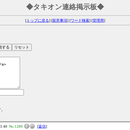
◆タキオン連絡掲示板◆
[
トップに戻る
] [
留意事項
] [
ワード検索
] [
管理用
]
す。
13:40
No.1289
[
返信
]