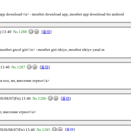
app download</a> - mostbet download app, mostbet app download for android
) 13:40
No.1288
[
返信
]
stbet gncel giri</a> - mostbet giri trkiye, mostbet trkiye yasal m
 13:40
No.1287
[
返信
]
я ооо, ип, внесение егрюл</a>
08/07(Fri) 13:40
No.1286
[
返信
]
ип, внесение егрюл</a>
6/08/07(Fri) 13:40
No.1285
[
返信
]