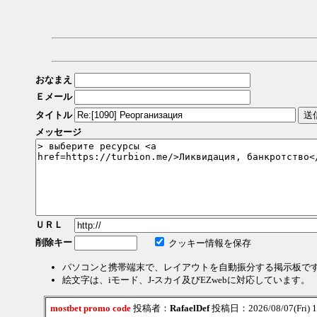
おなまえ
Ｅメール
タイトル
メッセージ
ＵＲＬ
削除キー
クッキー情報を保存
パソコンと携帯端末で、レイアウトを自動振分する掲示板で
絵文字は、iモード、J-スカイ及びEZwebに対応しています。
mostbet promo code
投稿者：
RafaelDef
投稿日：2026/08/07(Fri) 