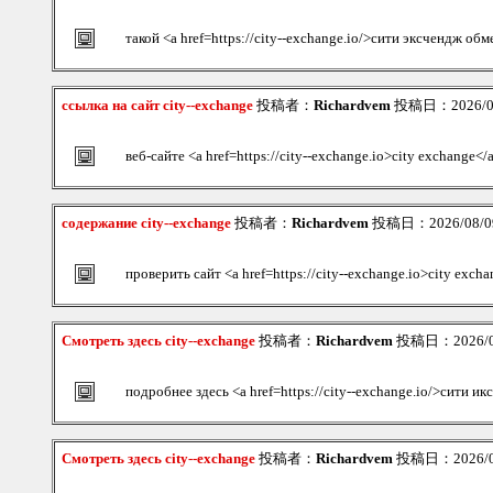
такой <a href=https://city--exchange.io/>сити эксчендж об
ссылка на сайт city--exchange
投稿者：
Richardvem
投稿日：2026/08/
веб-сайте <a href=https://city--exchange.io>city exchange</
содержание city--exchange
投稿者：
Richardvem
投稿日：2026/08/09
проверить сайт <a href=https://city--exchange.io>city exch
Смотреть здесь city--exchange
投稿者：
Richardvem
投稿日：2026/08/
подробнее здесь <a href=https://city--exchange.io/>сити и
Смотреть здесь city--exchange
投稿者：
Richardvem
投稿日：2026/08/