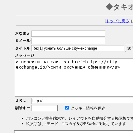
◆タキ
[
トップに戻る
] [
おなまえ
Ｅメール
タイトル
メッセージ
ＵＲＬ
削除キー
クッキー情報を保存
パソコンと携帯端末で、レイアウトを自動振分する掲示板で
絵文字は、iモード、J-スカイ及びEZwebに対応しています。