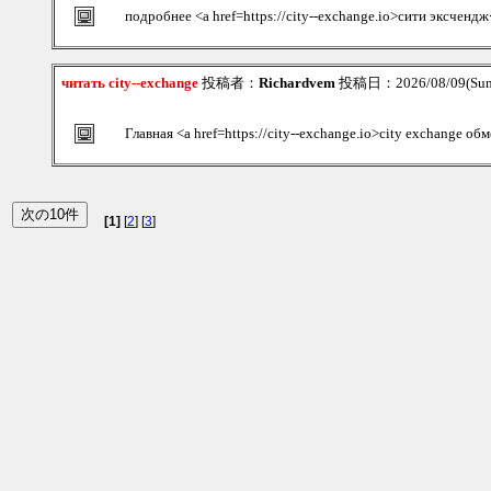
подробнее <a href=https://city--exchange.io>сити эксчендж
читать city--exchange
投稿者：
Richardvem
投稿日：2026/08/09(Sun
Главная <a href=https://city--exchange.io>city exchange об
[1]
[
2
] [
3
]