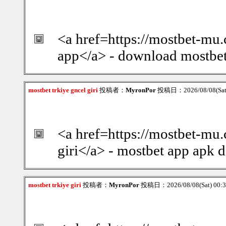
<a href=https://mostbet-mu
app</a> - download mostbet
mostbet trkiye gncel giri
投稿者：
MyronPor
投稿日：2026/08/08(Sat
<a href=https://mostbet-mu
giri</a> - mostbet app apk 
mostbet trkiye giri
投稿者：
MyronPor
投稿日：2026/08/08(Sat) 00: