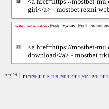
<a href=https://mostbet-mu.
giri</a> - mostbet resmi we
mostbet - cas°no cashback
投稿者：
MyronPor
投稿日：2026/08/08(Sa
<a href=https://mostbet-mu
download</a> - mostbet trki
[1]
[
2
] [
3
] [
4
] [
5
] [
6
] [
7
] [
8
] [
9
] [
10
] [
11
] [
12
] [
13
] [
14
] [
15
] [
16
] [
17
] [
18
] 