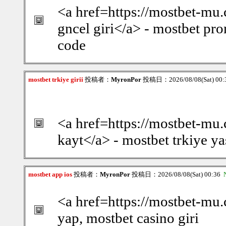
<a href=https://mostbet-mu
gncel giri</a> - mostbet pr
code
mostbet trkiye girii
投稿者：
MyronPor
投稿日：2026/08/08(Sat) 00
<a href=https://mostbet-mu
kayt</a> - mostbet trkiye ya
mostbet app ios
投稿者：
MyronPor
投稿日：2026/08/08(Sat) 00:36
<a href=https://mostbet-mu.
yap, mostbet casino giri