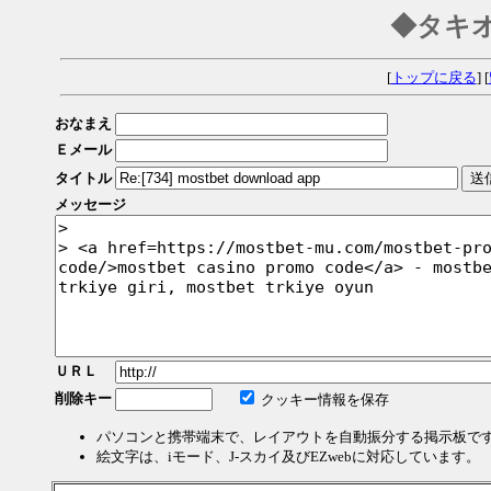
◆タキ
[
トップに戻る
] [
おなまえ
Ｅメール
タイトル
メッセージ
ＵＲＬ
削除キー
クッキー情報を保存
パソコンと携帯端末で、レイアウトを自動振分する掲示板で
絵文字は、iモード、J-スカイ及びEZwebに対応しています。