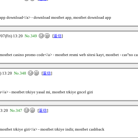
 app download</a> - download mostbet app, mostbet download app
(Fri) 13:20
No.349
[
返信
]
stbet casino promo code</a> - mostbet resmi web sitesi kayt, mostbet - cas°no c
) 13:20
No.348
[
返信
]
/a> - mostbet trkiye yasal mi, mostbet trkiye gncel giri
13:20
No.347
[
返信
]
stbet trkiye giri</a> - mostbet trkiye indir, mostbet cashback