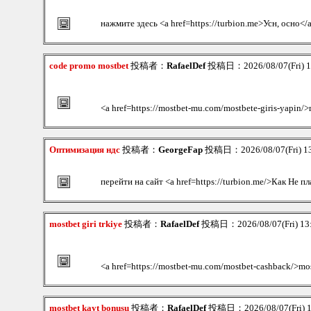
нажмите здесь <a href=https://turbion.me>Усн, осно</
code promo mostbet
投稿者：
RafaelDef
投稿日：2026/08/07(Fri) 
<a href=https://mostbet-mu.com/mostbete-giris-yapin/>m
Оптимизация ндс
投稿者：
GeorgeFap
投稿日：2026/08/07(Fri) 1
перейти на сайт <a href=https://turbion.me/>Как Не п
mostbet giri trkiye
投稿者：
RafaelDef
投稿日：2026/08/07(Fri) 13
<a href=https://mostbet-mu.com/mostbet-cashback/>most
mostbet kayt bonusu
投稿者：
RafaelDef
投稿日：2026/08/07(Fri) 