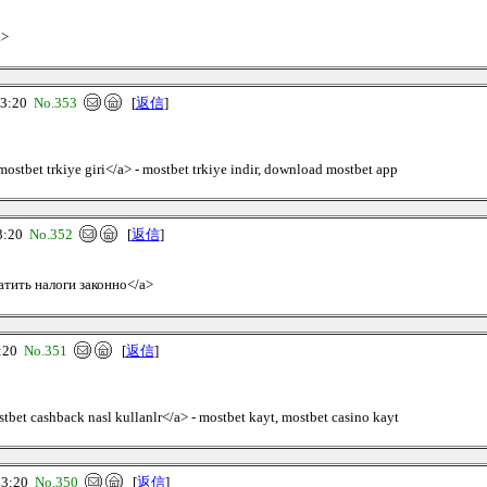
a>
13:20
No.353
[
返信
]
ostbet trkiye giri</a> - mostbet trkiye indir, download mostbet app
3:20
No.352
[
返信
]
латить налоги законно</a>
:20
No.351
[
返信
]
bet cashback nasl kullanlr</a> - mostbet kayt, mostbet casino kayt
13:20
No.350
[
返信
]