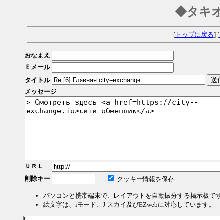
◆タキ
[
トップに戻る
] [
おなまえ
Ｅメール
タイトル
メッセージ
ＵＲＬ
削除キー
クッキー情報を保存
パソコンと携帯端末で、レイアウトを自動振分する掲示板で
絵文字は、iモード、J-スカイ及びEZwebに対応しています。