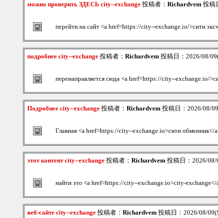
можно проверить ЗДЕСЬ city--exchange
投稿者：
Richardvem
投稿日：
перейти на сайт <a href=https://city--exchange.io/>сити эк
подробнее city--exchange
投稿者：
Richardvem
投稿日：2026/08/09(S
перенаправляется сюда <a href=https://city--exchange.io/>
Подробнее city--exchange
投稿者：
Richardvem
投稿日：2026/08/09(
Главная <a href=https://city--exchange.io>сити обменник</
этот контент city--exchange
投稿者：
Richardvem
投稿日：2026/08/09
найти это <a href=https://city--exchange.io>city-exchange</
веб-сайте city--exchange
投稿者：
Richardvem
投稿日：2026/08/09(S