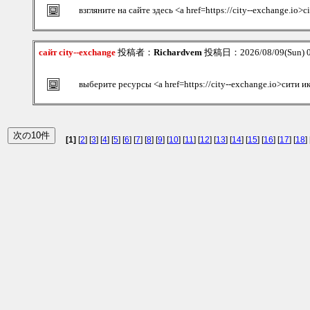
взгляните на сайте здесь <a href=https://city--exchange.io>
сайт city--exchange
投稿者：
Richardvem
投稿日：2026/08/09(Sun) 
выберите ресурсы <a href=https://city--exchange.io>сити 
[1]
[
2
] [
3
] [
4
] [
5
] [
6
] [
7
] [
8
] [
9
] [
10
] [
11
] [
12
] [
13
] [
14
] [
15
] [
16
] [
17
] [
18
] 