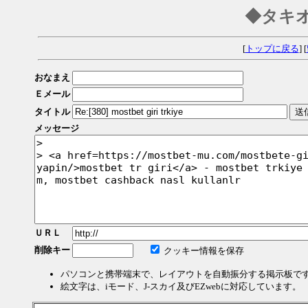
◆タキ
[
トップに戻る
] [
おなまえ
Ｅメール
タイトル
メッセージ
ＵＲＬ
削除キー
クッキー情報を保存
パソコンと携帯端末で、レイアウトを自動振分する掲示板で
絵文字は、iモード、J-スカイ及びEZwebに対応しています。