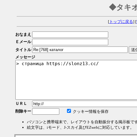
◆タキ
[
トップに戻る
] [
おなまえ
Ｅメール
タイトル
メッセージ
ＵＲＬ
削除キー
クッキー情報を保存
パソコンと携帯端末で、レイアウトを自動振分する掲示板で
絵文字は、iモード、J-スカイ及びEZwebに対応しています。