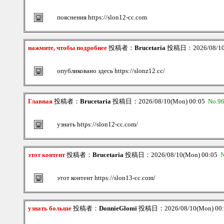
пояснения https://slon12-cc.com
нажмите, чтобы подробнее
投稿者：
Brucetaria
投稿日：2026/08/10(
опубликовано здесь https://slonz12.cc/
Главная
投稿者：
Brucetaria
投稿日：2026/08/10(Mon) 00:05
No.9
узнать https://slon12-cc.com/
этот контент
投稿者：
Brucetaria
投稿日：2026/08/10(Mon) 00:05
N
этот контент https://slon13-cc.com/
узнать больше
投稿者：
DonnieGlomi
投稿日：2026/08/10(Mon) 00