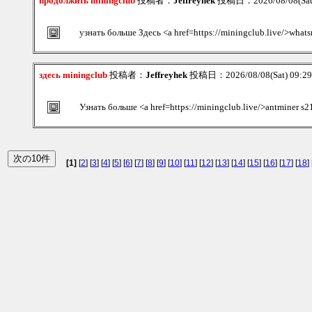
продолжить miningclub
投稿者：
Jeffreyhek
投稿日：2026/08/08(Sat
узнать больше Здесь <a href=https://miningclub.live/>what
здесь miningclub
投稿者：
Jeffreyhek
投稿日：2026/08/08(Sat) 09:2
Узнать больше <a href=https://miningclub.live/>antminer s2
[1]
[
2
] [
3
] [
4
] [
5
] [
6
] [
7
] [
8
] [
9
] [
10
] [
11
] [
12
] [
13
] [
14
] [
15
] [
16
] [
17
] [
18
] 