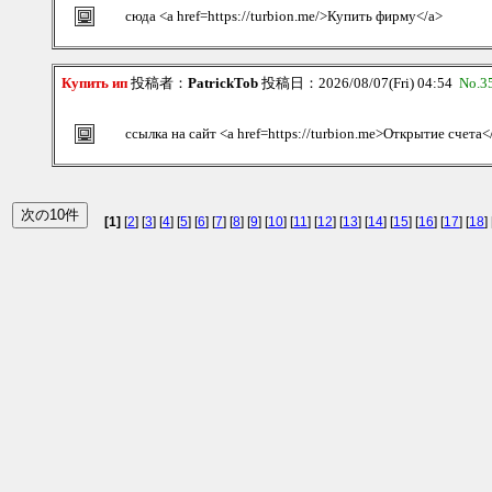
сюда <a href=https://turbion.me/>Купить фирму</a>
Купить ип
投稿者：
PatrickTob
投稿日：2026/08/07(Fri) 04:54
No.3
ссылка на сайт <a href=https://turbion.me>Открытие счета<
[1]
[
2
] [
3
] [
4
] [
5
] [
6
] [
7
] [
8
] [
9
] [
10
] [
11
] [
12
] [
13
] [
14
] [
15
] [
16
] [
17
] [
18
] 