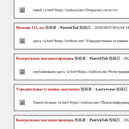
такой <a href=https://turbion.me>Открытие счета</a>
Помощь 115, зск
投稿者：
PatrickTob
投稿日：2026/08/07(Fri) 04:
здесь <a href=https://turbion.me/>Учредительные уставны
Камеральная, выездная проверка
投稿者：
PatrickTob
投稿日：2026/
опубликовано здесь <a href=https://turbion.me>Регистрация
Учредительные уставные документы
投稿者：
Larryevaws
投稿日：20
Узнать больше <a href=https://turbion.me/>Поиск информа
Камеральная, выездная проверка
投稿者：
PatrickTob
投稿日：2026/