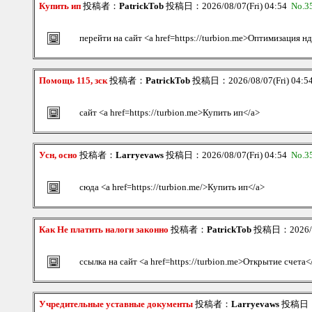
Купить ип
投稿者：
PatrickTob
投稿日：2026/08/07(Fri) 04:54
No.3
перейти на сайт <a href=https://turbion.me>Оптимизация н
Помощь 115, зск
投稿者：
PatrickTob
投稿日：2026/08/07(Fri) 04:
сайт <a href=https://turbion.me>Купить ип</a>
Усн, осно
投稿者：
Larryevaws
投稿日：2026/08/07(Fri) 04:54
No.3
сюда <a href=https://turbion.me/>Купить ип</a>
Как Не платить налоги законно
投稿者：
PatrickTob
投稿日：2026/08
ссылка на сайт <a href=https://turbion.me>Открытие счета<
Учредительные уставные документы
投稿者：
Larryevaws
投稿日：20