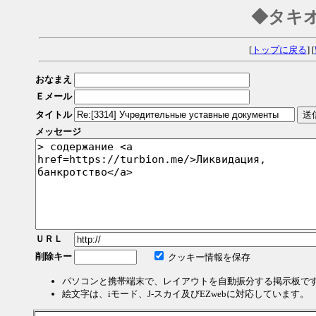
◆タキ
[
トップに戻る
] [
おなまえ
Ｅメール
タイトル
メッセージ
ＵＲＬ
削除キー
クッキー情報を保存
パソコンと携帯端末で、レイアウトを自動振分する掲示板で
絵文字は、iモード、J-スカイ及びEZwebに対応しています。