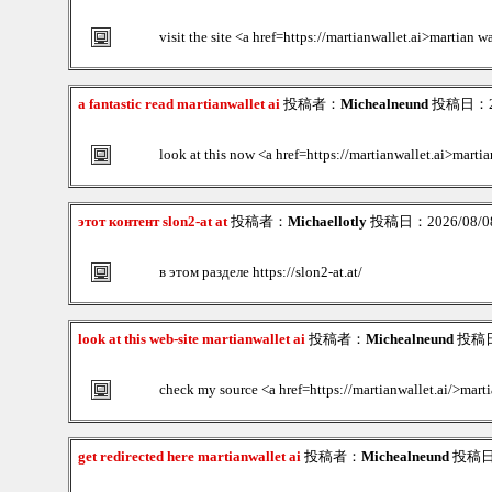
visit the site <a href=https://martianwallet.ai>martian w
a fantastic read martianwallet ai
投稿者：
Michealneund
投稿日：202
look at this now <a href=https://martianwallet.ai>martia
этот контент slon2-at at
投稿者：
Michaellotly
投稿日：2026/08/08(
в этом разделе https://slon2-at.at/
look at this web-site martianwallet ai
投稿者：
Michealneund
投稿日：
check my source <a href=https://martianwallet.ai/>marti
get redirected here martianwallet ai
投稿者：
Michealneund
投稿日：2