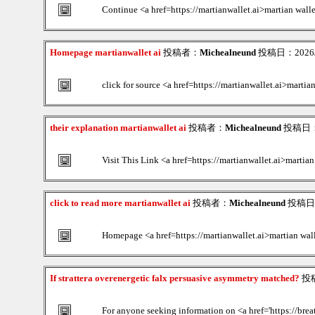
Continue <a href=https://martianwallet.ai>martian wall
Homepage martianwallet ai
投稿者：
Michealneund
投稿日：2026/08
click for source <a href=https://martianwallet.ai>martia
their explanation martianwallet ai
投稿者：
Michealneund
投稿日：20
Visit This Link <a href=https://martianwallet.ai>martian
click to read more martianwallet ai
投稿者：
Michealneund
投稿日：2
Homepage <a href=https://martianwallet.ai>martian wal
If strattera overenergetic falx persuasive asymmetry matched?
投
For anyone seeking information on <a href='https://breat