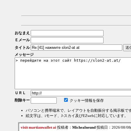
おなまえ
Ｅメール
タイトル
メッセージ
ＵＲＬ
削除キー
クッキー情報を保存
パソコンと携帯端末で、レイアウトを自動振分する掲示板で
絵文字は、iモード、J-スカイ及びEZwebに対応しています。
visit martianwallet ai
投稿者：
Michealneund
投稿日：2026/08/08(S