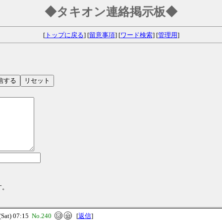
◆タキオン連絡掲示板◆
[
トップに戻る
] [
留意事項
] [
ワード検索
] [
管理用
]
す。
at) 07:15
No.240
[
返信
]