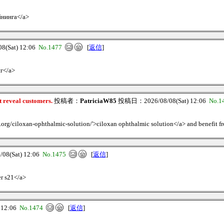
йнинга</a>
(Sat) 12:06
No.1477
[
返信
]
нг</a>
t reveal customers.
投稿者：
PatriciaW85
投稿日：2026/08/08(Sat) 12:06
No.1
.org/ciloxan-ophthalmic-solution/'>ciloxan ophthalmic solution</a> and benefit from
8(Sat) 12:06
No.1475
[
返信
]
er s21</a>
 12:06
No.1474
[
返信
]