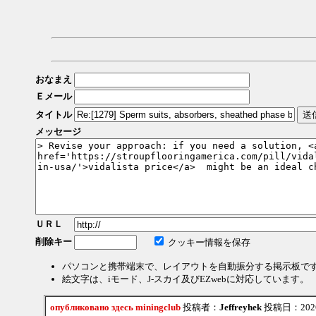
おなまえ
Ｅメール
タイトル
メッセージ
ＵＲＬ
削除キー
クッキー情報を保存
パソコンと携帯端末で、レイアウトを自動振分する掲示板で
絵文字は、iモード、J-スカイ及びEZwebに対応しています。
опубликовано здесь miningclub
投稿者：
Jeffreyhek
投稿日：2026/0