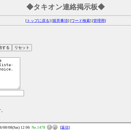
◆タキオン連絡掲示板◆
[
トップに戻る
] [
留意事項
] [
ワード検索
] [
管理用
]
す。
8/08(Sat) 12:06
No.1478
[
返信
]