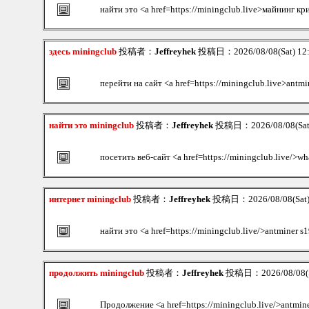
найти это <a href=https://miningclub.live>майнинг к
здесь miningclub
投稿者：
Jeffreyhek
投稿日：2026/08/08(Sat) 12
перейти на сайт <a href=https://miningclub.live>antmi
найти это miningclub
投稿者：
Jeffreyhek
投稿日：2026/08/08(Sat
посетить веб-сайт <a href=https://miningclub.live/>w
интернет miningclub
投稿者：
Jeffreyhek
投稿日：2026/08/08(Sat)
найти это <a href=https://miningclub.live/>antminer s
продолжить miningclub
投稿者：
Jeffreyhek
投稿日：2026/08/08(S
Продолжение <a href=https://miningclub.live/>antmine