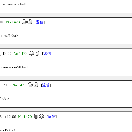
риптовалюты</a>
:06
No.1473
[
返信
]
ner s21</a>
) 12:06
No.1472
[
返信
]
hatsminer m50</a>
 12:06
No.1471
[
返信
]
19</a>
at) 12:06
No.1470
[
返信
]
r s19</a>