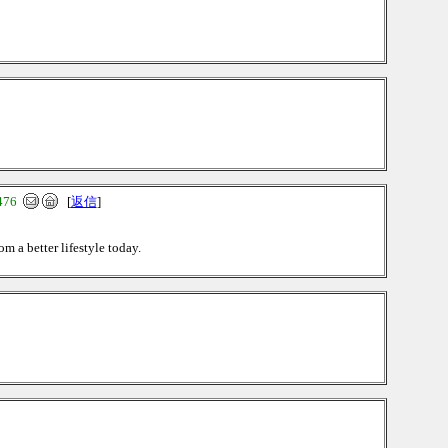
476
[
返信
]
 a better lifestyle today.