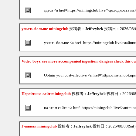
здесь <a href=https://miningclub.live/>доходность ма
узнать больше miningclub
投稿者：
Jeffreyhek
投稿日：2026/08/08
узнать больше <a href=https://miningclub.live>майни
Video boys, see more accompanied ingestion, dangers check this ou
Obtain your cost-effective <a href='https://instahookups
Перейти на сайт miningclub
投稿者：
Jeffreyhek
投稿日：2026/08/0
на этом сайте <a href=https://miningclub.live/>antmin
Главная miningclub
投稿者：
Jeffreyhek
投稿日：2026/08/08(Sat)