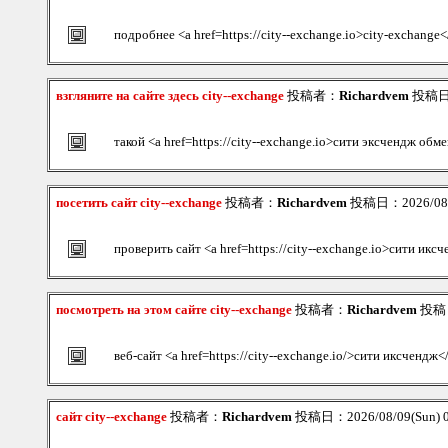
подробнее <a href=https://city--exchange.io>city-exchange<
взгляните на сайте здесь city--exchange
投稿者：
Richardvem
投稿日：2
такой <a href=https://city--exchange.io>сити эксчендж обм
посетить сайт city--exchange
投稿者：
Richardvem
投稿日：2026/08/0
проверить сайт <a href=https://city--exchange.io>сити икс
посмотреть на этом сайте city--exchange
投稿者：
Richardvem
投稿日：
веб-сайт <a href=https://city--exchange.io/>сити иксчендж<
сайт city--exchange
投稿者：
Richardvem
投稿日：2026/08/09(Sun) 