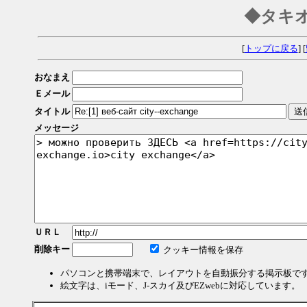
◆タキ
[
トップに戻る
] [
おなまえ
Ｅメール
タイトル
メッセージ
ＵＲＬ
削除キー
クッキー情報を保存
パソコンと携帯端末で、レイアウトを自動振分する掲示板で
絵文字は、iモード、J-スカイ及びEZwebに対応しています。