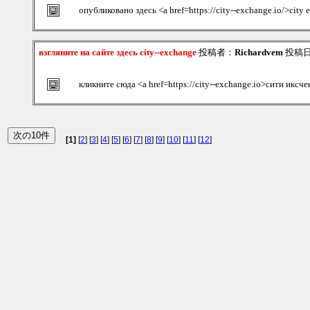
опубликовано здесь <a href=https://city--exchange.io/>city
взгляните на сайте здесь city--exchange
投稿者：
Richardvem
投稿日：2
кликните сюда <a href=https://city--exchange.io>сити иксч
[1]
[
2
] [
3
] [
4
] [
5
] [
6
] [
7
] [
8
] [
9
] [
10
] [
11
] [
12
]