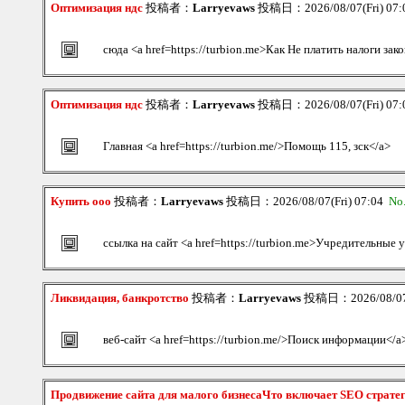
Оптимизация ндс
投稿者：
Larryevaws
投稿日：2026/08/07(Fri) 07
сюда <a href=https://turbion.me>Как Не платить налоги зак
Оптимизация ндс
投稿者：
Larryevaws
投稿日：2026/08/07(Fri) 07
Главная <a href=https://turbion.me/>Помощь 115, зск</a>
Купить ооо
投稿者：
Larryevaws
投稿日：2026/08/07(Fri) 07:04
No
ссылка на сайт <a href=https://turbion.me>Учредительные
Ликвидация, банкротство
投稿者：
Larryevaws
投稿日：2026/08/07(
веб-сайт <a href=https://turbion.me/>Поиск информации</a
Продвижение сайта для малого бизнесаЧто включает SEO страте