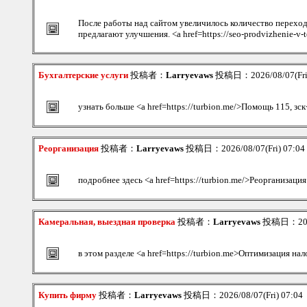
После работы над сайтом увеличилось количество переход
предлагают улучшения. <a href=https://seo-prodvizhenie-v-
Бухгалтерские услуги
投稿者：
Larryevaws
投稿日：2026/08/07(Fri
узнать больше <a href=https://turbion.me/>Помощь 115, зск
Реорганизация
投稿者：
Larryevaws
投稿日：2026/08/07(Fri) 07:0
подробнее здесь <a href=https://turbion.me/>Реорганизация
Камеральная, выездная проверка
投稿者：
Larryevaws
投稿日：2026/
в этом разделе <a href=https://turbion.me>Оптимизация на
Купить фирму
投稿者：
Larryevaws
投稿日：2026/08/07(Fri) 07:04