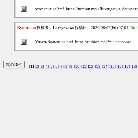
этот сайт <a href=https://turbion.me/>Ликвидация, банкрот
Купить ип
投稿者：
Larryevaws
投稿日：2026/08/07(Fri) 07:04
No.
Узнать больше <a href=https://turbion.me>Усн, осно</a>
[1]
[
2
] [
3
] [
4
] [
5
] [
6
] [
7
] [
8
] [
9
] [
10
] [
11
] [
12
] [
13
] [
14
] [
15
] [
16
] [
17
] [
18
] 