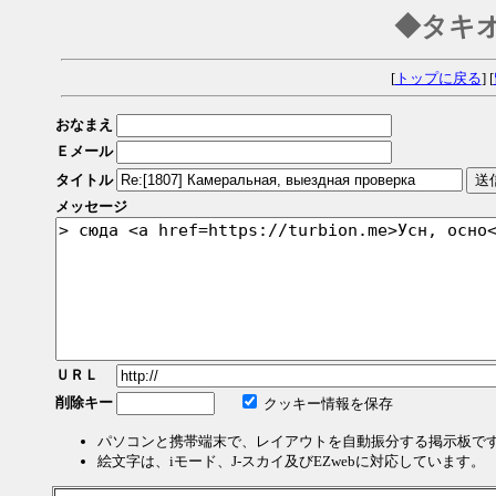
◆タキ
[
トップに戻る
] [
おなまえ
Ｅメール
タイトル
メッセージ
ＵＲＬ
削除キー
クッキー情報を保存
パソコンと携帯端末で、レイアウトを自動振分する掲示板で
絵文字は、iモード、J-スカイ及びEZwebに対応しています。